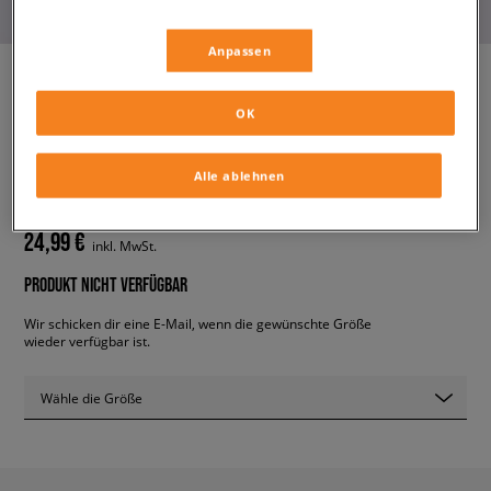
Anpassen
OK
NIKE SHORTS W NSW EVRDY
MOD HR BIKE
damen, shorts
Alle ablehnen
24,99 €
inkl. MwSt.
PRODUKT NICHT VERFÜGBAR
Wir schicken dir eine E-Mail, wenn die gewünschte Größe
wieder verfügbar ist.
Wähle die Größe