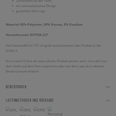
Zierstreifen an der Taille
ein minimalistisches Design
gesticktes Nike Logo
Material: 65% Polyester, 30% Viscoes, 5% Elasthan
Herstellercode: DV7928-227
Das Fotomodell ist 175 cm groß und präsentiert das Produkt in der
Größe S.
It’s a match! Check ab, wozu dieses Produkt passen wird - lass dich von
dem Outfit auf dem Foto inspirieren oder von dem, was du in deinem
Kleiderschrank findest!
BEWERTUNGEN
LIEFERMETHODEN UND RÜCKGABE