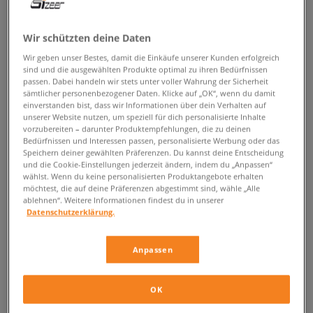
ZURÜCK ZUM SHOP
Wir schützten deine Daten
Wir geben unser Bestes, damit die Einkäufe unserer Kunden erfolgreich
sind und die ausgewählten Produkte optimal zu ihren Bedürfnissen
passen. Dabei handeln wir stets unter voller Wahrung der Sicherheit
Nike RYZ 365 – Die Damen Sneaker
sämtlicher personenbezogener Daten. Klicke auf „OK“, wenn du damit
einverstanden bist, dass wir Informationen über dein Verhalten auf
mit dem Swoosh
unserer Website nutzen, um speziell für dich personalisierte Inhalte
vorzubereiten – darunter Produktempfehlungen, die zu deinen
Bedürfnissen und Interessen passen, personalisierte Werbung oder das
Die Nike Sportswear hat viele fantastische Damenmodelle in seinem
Speichern deiner gewählten Präferenzen. Du kannst deine Entscheidung
Portfolio, die einen stylischen Look lieben und sich um den Komfort eines
und die Cookie-Einstellungen jederzeit ändern, indem du „Anpassen“
jeden Schrittes kümmern. Moderne und bequeme Sneaker die jeden
wählst. Wenn du keine personalisierten Produktangebote erhalten
möchtest, die auf deine Präferenzen abgestimmt sind, wähle „Alle
Alltags-Look ideal vervollständigen werden. Die
Nike RYZ 365
Kollektion
ablehnen“. Weitere Informationen findest du in unserer
wurde im Hinblick auf die aktiven und selbstbewussten weiblichen Fans,
Datenschutzerklärung.
die genau wissen was sie brauchen und für die, die aktuellen Trends der
Modewelt nicht fremd sind, entworfen. Wie es sich für ein Projekt des
Oregon Konzerns gehört, bestehen die Modelle dieser Serie aus
Anpassen
Materialien höchster Qualität und Liebe zum Detail.
Nike RYZ 365, Streetwear in femininer
OK
Version