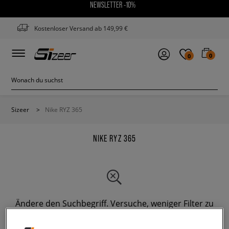
NEWSLETTER -10%
Kostenloser Versand ab 149,99 €
0
0
Sizeer
>
Nike RYZ 365
NIKE RYZ 365
Ändere den Suchbegriff. Versuche, weniger Filter zu
verwenden.