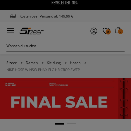
NEWSLETTER -10%
Kostenloser Versand ab 149,99 €
0
0
Sizeer
>
Damen
>
Kleidung
>
Hosen
>
NIKE HOSE W NSW PHNX FLC HR CROP SWTP