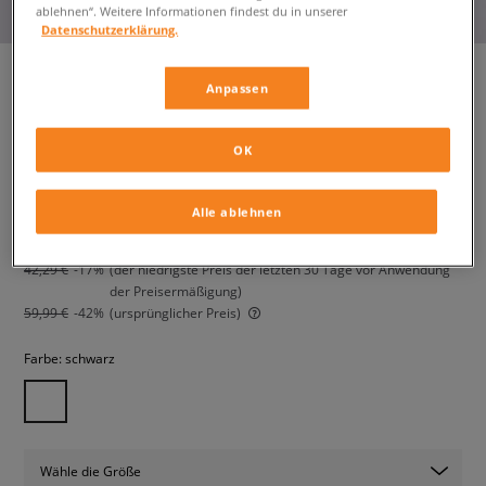
ablehnen“. Weitere Informationen findest du in unserer
Datenschutzerklärung.
Anpassen
NIKE HOSE W NSW PHNX FLC
HR CROP SWTP
OK
damen, hosen
Alle ablehnen
34,99 €
inkl. MwSt.
42,29 €
-17%
(der niedrigste Preis der letzten 30 Tage vor Anwendung
der Preisermäßigung)
59,99 €
-42%
(ursprünglicher Preis)
Farbe:
schwarz
Wähle die Größe