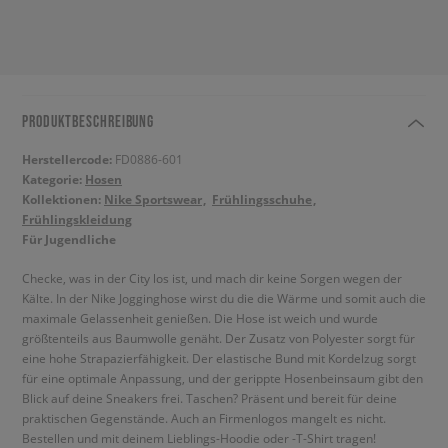
PRODUKTBESCHREIBUNG
Herstellercode:
FD0886-601
Kategorie:
Hosen
Kollektionen:
Nike Sportswear
Frühlingsschuhe
Frühlingskleidung
Für Jugendliche
Checke, was in der City los ist, und mach dir keine Sorgen wegen der
Kälte. In der Nike Jogginghose wirst du die die Wärme und somit auch die
maximale Gelassenheit genießen. Die Hose ist weich und wurde
größtenteils aus Baumwolle genäht. Der Zusatz von Polyester sorgt für
eine hohe Strapazierfähigkeit. Der elastische Bund mit Kordelzug sorgt
für eine optimale Anpassung, und der gerippte Hosenbeinsaum gibt den
Blick auf deine Sneakers frei. Taschen? Präsent und bereit für deine
praktischen Gegenstände. Auch an Firmenlogos mangelt es nicht.
Bestellen und mit deinem Lieblings-Hoodie oder -T-Shirt tragen!