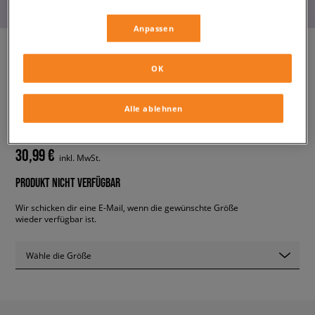
Anpassen
OK
NIKE HOSE G NSW TREND FLC
CF PANT PRNT
Alle ablehnen
kinder, hosen
30,99 €
inkl. MwSt.
PRODUKT NICHT VERFÜGBAR
Wir schicken dir eine E-Mail, wenn die gewünschte Größe
wieder verfügbar ist.
Wähle die Größe