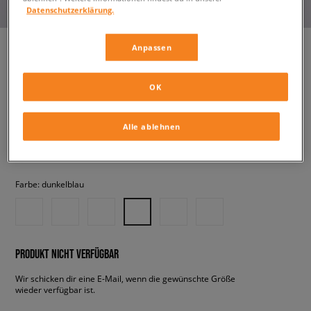
Datenschutzerklärung.
Anpassen
NIKE HOODIE W NSW PHNX
OK
FLC OS PO HOODIE
damen, hoodies und sweatshirts
Alle ablehnen
34,99 €
inkl. MwSt.
Farbe:
dunkelblau
PRODUKT NICHT VERFÜGBAR
Wir schicken dir eine E-Mail, wenn die gewünschte Größe
wieder verfügbar ist.