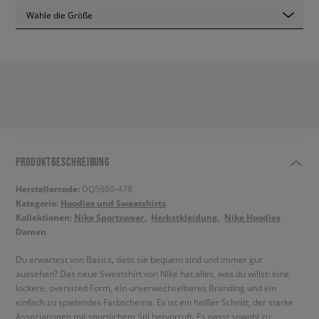
Wähle die Größe
PRODUKTBESCHREIBUNG
Herstellercode:
DQ5860-478
Kategorie:
Hoodies und Sweatshirts
Kollektionen:
Nike Sportswear
Herbstkleidung
Nike Hoodies
Damen
Du erwartest von Basics, dass sie bequem sind und immer gut
aussehen? Das neue Sweatshirt von Nike hat alles, was du willst: eine
lockere, oversized Form, ein unverwechselbares Branding und ein
einfach zu spielendes Farbschema. Es ist ein heißer Schnitt, der starke
Assoziationen mit sportlichem Stil hervorruft. Es passt sowohl zu