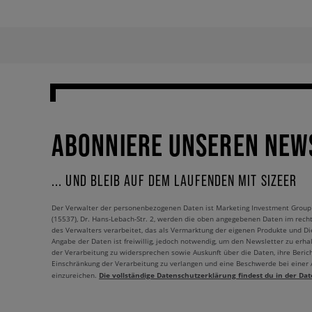
ABONNIERE UNSEREN NEW
... UND BLEIB AUF DEM LAUFENDEN MIT SIZEER
Der Verwalter der personenbezogenen Daten ist Marketing Investment Group S.
(15537), Dr. Hans-Lebach-Str. 2, werden die oben angegebenen Daten im rech
des Verwalters verarbeitet, das als Vermarktung der eigenen Produkte und Die
Angabe der Daten ist freiwillig, jedoch notwendig, um den Newsletter zu erhal
der Verarbeitung zu widersprechen sowie Auskunft über die Daten, ihre Beric
Einschränkung der Verarbeitung zu verlangen und eine Beschwerde bei einer
Die vollständige Datenschutzerklärung findest du in der Dat
einzureichen.