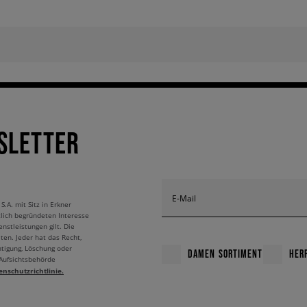
SLETTER
E-Mail
A. mit Sitz in Erkner
tlich begründeten Interesse
nstleistungen gilt. Die
ten. Jeder hat das Recht,
htigung, Löschung oder
DAMEN SORTIMENT
HER
 Aufsichtsbehörde
enschutzrichtlinie.