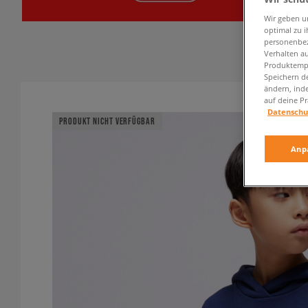
Wir geben u
optimal zu i
personenbez
Verhalten au
Produktempf
Speichern d
ändern, ind
auf deine Pr
Datenschu
PRODUKT NICHT VERFÜGBAR
Anp