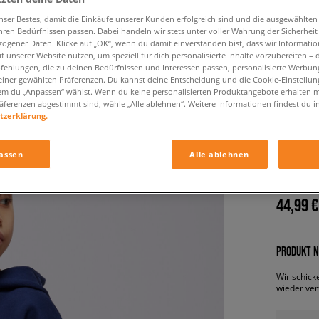
nser Bestes, damit die Einkäufe unserer Kunden erfolgreich sind und die ausgewählte
hren Bedürfnissen passen. Dabei handeln wir stets unter voller Wahrung der Sicherheit
ogener Daten. Klicke auf „OK“, wenn du damit einverstanden bist, dass wir Informati
f unserer Website nutzen, um speziell für dich personalisierte Inhalte vorzubereiten – 
ehlungen, die zu deinen Bedürfnissen und Interessen passen, personalisierte Werbun
einer gewählten Präferenzen. Du kannst deine Entscheidung und die Cookie-Einstellung
em du „Anpassen“ wählst. Wenn du keine personalisierten Produktangebote erhalten m
äferenzen abgestimmt sind, wähle „Alle ablehnen“. Weitere Informationen findest du i
tzerklärung.
NIKE HO
BOY
assen
Alle ablehnen
kinder, h
44,99 €
PRODUKT N
Wir schick
wieder ver