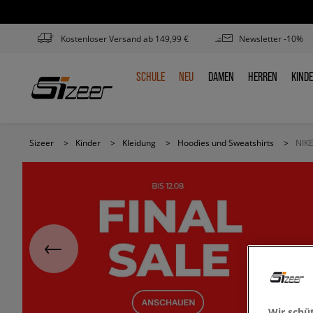
Kostenloser Versand ab 149,99 €
Newsletter -10%
SCHULE
NEU
DAMEN
HERREN
KIND
SCHULE
NEU
DAMEN
HERREN
KIN
Sizeer
>
Kinder
>
Kleidung
>
Hoodies und Sweatshirts
>
NIK
Wir schü