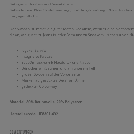
Kategorie:
Hoodies und Sweatshirts
Kollektionen:
Nike Skateboarding
Frühlingskleidung
Nike Hoodies
Für Jugendliche
Der Swoosh ist immer ein guter Match. Vor allem, wenn er eine nicht offe
dir an, wie gut er zu Jeans in jeder Form und zu Sneakern - nicht nur von Nik
legerer Schnitt
integrierte Kapuze
EasyOn Tasche mit Netzfutter und Klappe
Bündchen am Saumen und am unterem Teil
großer Swoosh auf der Vorderseite
Marken aufgesticktes Detail am Ärmel
gedeckter Colourway
Material: 80% Baumwolle, 20% Polyester
Herstellercode: HF8801-492
BEWERTUNGEN