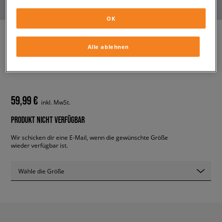
OK
Alle ablehnen
NIKE CORTEZ TEXTILE
herren, sneaker
59,99 €
inkl. MwSt.
PRODUKT NICHT VERFÜGBAR
Wir schicken dir eine E-Mail, wenn die gewünschte Größe
wieder verfügbar ist.
Wähle die Größe