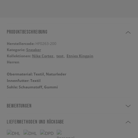
PRODUKTBESCHREIBUNG
Herstellercode:
HF0263-200
Kategorie:
Sneaker
Kollektionen:
Nike Cortez
test
Etnies Kingpin
Herren
Obermaterial: Textil, Naturleder
Innenfutter: Textil
Sohle: Schaumstoff, Gummi
BEWERTUNGEN
LIEFERMETHODEN UND RÜCKGABE