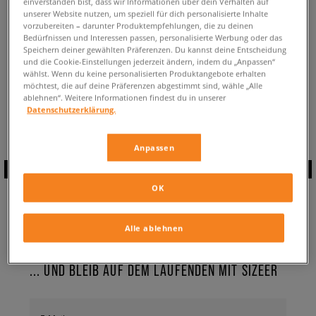
einverstanden bist, dass wir Informationen über dein Verhalten auf
ZURÜCK ZUM SHOP
unserer Website nutzen, um speziell für dich personalisierte Inhalte
vorzubereiten – darunter Produktempfehlungen, die zu deinen
Bedürfnissen und Interessen passen, personalisierte Werbung oder das
Speichern deiner gewählten Präferenzen. Du kannst deine Entscheidung
und die Cookie-Einstellungen jederzeit ändern, indem du „Anpassen“
wählst. Wenn du keine personalisierten Produktangebote erhalten
möchtest, die auf deine Präferenzen abgestimmt sind, wähle „Alle
Aktuell schaust du:
Nike Asuna Print
Badeschuhe ✔️ für Damen
ablehnen“. Weitere Informationen findest du in unserer
Verfügbare Anzahl:
0
Datenschutzerklärung.
Anpassen
ABONNIERE UNSEREN
OK
NEWSLETTER
Alle ablehnen
... UND BLEIB AUF DEM LAUFENDEN MIT SIZEER