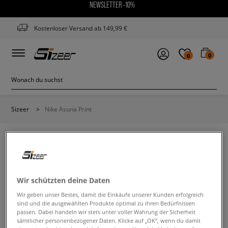
NEWSLETTER -10%
Kostenloser Versand ab 149,99 €
0
0
Sizeer
>
Nike Asuna Print
NIKE ASUNA PRINT
Wir schützten deine Daten
Wir geben unser Bestes, damit die Einkäufe unserer Kunden erfolgreich
Ändere den Suchbegriff. Versuche, weniger Filter zu
sind und die ausgewählten Produkte optimal zu ihren Bedürfnissen
verwenden.
passen. Dabei handeln wir stets unter voller Wahrung der Sicherheit
sämtlicher personenbezogener Daten. Klicke auf „OK“, wenn du damit