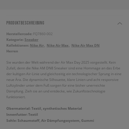
PRODUKTBESCHREIBUNG
Herstellercode:
FQ7860-002
Kategorie:
Sneaker
Kollektionen:
Nike Air
Nike Air Max
Nike Air Max DN
Herren
Sie wurden der Welt während der Air Max Day 2025 vorgestellt. Kein
Zufall, denn die Nike AM DN8 Sneaker sind eine Hommage an das Erbe
der kultigen Air-Linie und gleichzeitig ein technologischer Sprung in eine
neue Ära. Die dynamische Silhouette, klare Linien und acht responsive
Luftzylinder unter dem Fuß sorgen für eine bisher unerreichte
Dämpfung. Zieh sie an und entdecke, wie Zukunftstechnologie
funktioniert.
Obermaterial: Textil, synthetisches Material
Innenfutter: Textil
Sohle: Schaumstoff, Air Dämpfungssystem, Gummi