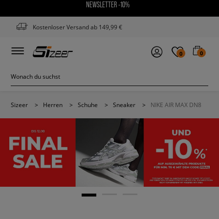
NEWSLETTER -10%
Kostenloser Versand ab 149,99 €
0
0
Sizeer
>
Herren
>
Schuhe
>
Sneaker
>
NIKE AIR MAX DN8