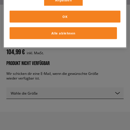
Anpassen
OK
NIKE AIR MAX DN8
herren, sneaker
Alle ablehnen
104,99 €
inkl. MwSt.
PRODUKT NICHT VERFÜGBAR
Wir schicken dir eine E-Mail, wenn die gewünschte Größe
wieder verfügbar ist.
Wähle die Größe