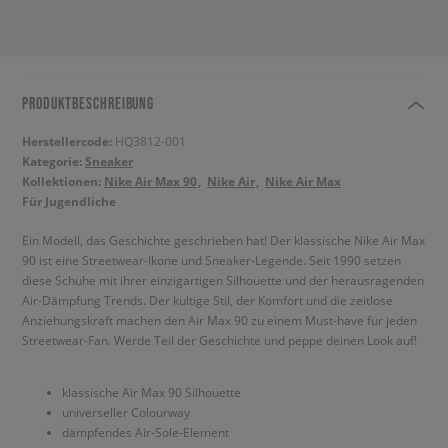
PRODUKTBESCHREIBUNG
Herstellercode:
HQ3812-001
Kategorie:
Sneaker
Kollektionen:
Nike Air Max 90
Nike Air
Nike Air Max
Für Jugendliche
Ein Modell, das Geschichte geschrieben hat! Der klassische Nike Air Max
90 ist eine Streetwear-Ikone und Sneaker-Legende. Seit 1990 setzen
diese Schuhe mit ihrer einzigartigen Silhouette und der herausragenden
Air-Dämpfung Trends. Der kultige Stil, der Komfort und die zeitlose
Anziehungskraft machen den Air Max 90 zu einem Must-have für jeden
Streetwear-Fan. Werde Teil der Geschichte und peppe deinen Look auf!
klassische Air Max 90 Silhouette
universeller Colourway
dämpfendes Air-Sole-Element