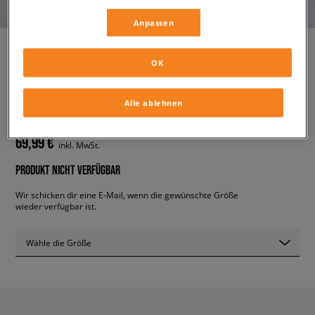
Anpassen
OK
NIKE AIR MAX 90 NN GS
kinder, sneaker
Alle ablehnen
69,99 €
inkl. MwSt.
PRODUKT NICHT VERFÜGBAR
Wir schicken dir eine E-Mail, wenn die gewünschte Größe
wieder verfügbar ist.
Wähle die Größe