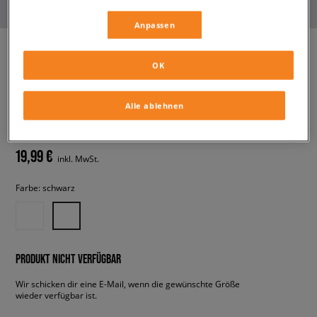
Anpassen
OK
NEW ERA MÜTZE LE 940 NYY
NEW YORK YANKEES
Alle ablehnen
herren, caps
19,99 €
inkl. MwSt.
Farbe:
schwarz
PRODUKT NICHT VERFÜGBAR
Wir schicken dir eine E-Mail, wenn die gewünschte Größe
wieder verfügbar ist.