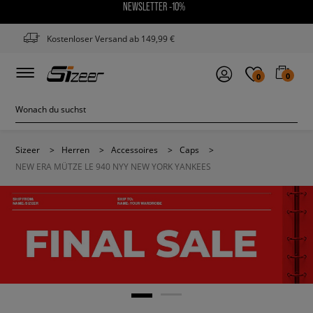
NEWSLETTER -10%
Kostenloser Versand ab 149,99 €
0
0
Sizeer
>
Herren
>
Accessoires
>
Caps
>
NEW ERA MÜTZE LE 940 NYY NEW YORK YANKEES