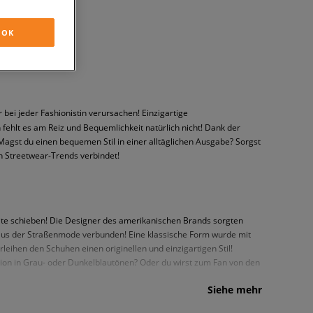
OK
i jeder Fashionistin verursachen! Einzigartige
 fehlt es am Reiz und Bequemlichkeit natürlich nicht! Dank der
gst du einen bequemen Stil in einer alltäglichen Ausgabe? Sorgst
en Streetwear-Trends verbindet!
eite schieben! Die Designer des amerikanischen Brands sorgten
n aus der Straßenmode verbunden! Eine klassische Form wurde mit
eihen den Schuhen einen originellen und einzigartigen Stil!
tion in Grau- oder Dunkelblautönen? Oder du wirst zum Fan von den
Siehe mehr