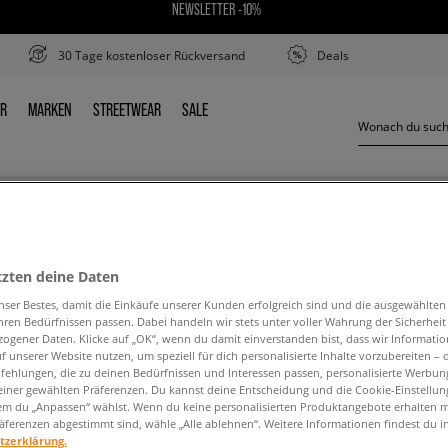
NEWSLETTER -10%
30 Tage kostenloser Rückversand
Deals
ER
MARKEN
STREETWEAR
SALE
DER
MARKEN
STREETWEAR
SALE
NEW BALANCE 580
tzten deine Daten
nser Bestes, damit die Einkäufe unserer Kunden erfolgreich sind und die ausgewählte
hren Bedürfnissen passen. Dabei handeln wir stets unter voller Wahrung der Sicherheit
ogener Daten. Klicke auf „OK“, wenn du damit einverstanden bist, dass wir Informati
f unserer Website nutzen, um speziell für dich personalisierte Inhalte vorzubereiten – 
ehlungen, die zu deinen Bedürfnissen und Interessen passen, personalisierte Werbun
den Suchbegriff. Versuche, weniger Filter zu ve
einer gewählten Präferenzen. Du kannst deine Entscheidung und die Cookie-Einstellung
em du „Anpassen“ wählst. Wenn du keine personalisierten Produktangebote erhalten m
äferenzen abgestimmt sind, wähle „Alle ablehnen“. Weitere Informationen findest du i
tzerklärung.
ZURÜCK ZUM SHOP