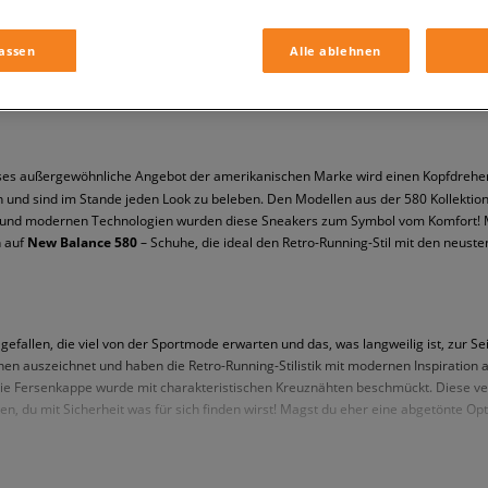
assen
Alle ablehnen
es außergewöhnliche Angebot der amerikanischen Marke wird einen Kopfdreher be
n und sind im Stande jeden Look zu beleben. Den Modellen aus der 580 Kollektion
t und modernen Technologien wurden diese Sneakers zum Symbol vom Komfort! Ma
n auf
New Balance 580
– Schuhe, die ideal den Retro-Running-Stil mit den neust
efallen, die viel von der Sportmode erwarten und das, was langweilig ist, zur S
hen auszeichnet und haben die Retro-Running-Stilistik mit modernen Inspiratio
Die Fersenkappe wurde mit charakteristischen Kreuznähten beschmückt. Diese verl
, du mit Sicherheit was für sich finden wirst! Magst du eher eine abgetönte Op