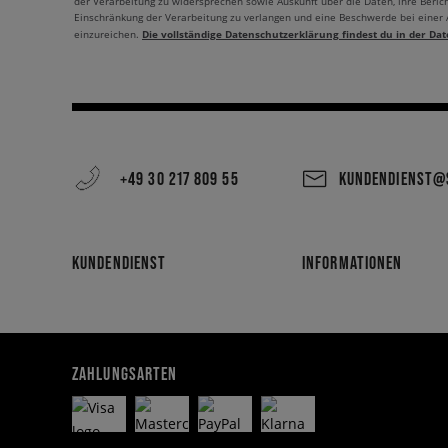
der Verarbeitung zu widersprechen sowie Auskunft über die Daten, ihre Beric
Einschränkung der Verarbeitung zu verlangen und eine Beschwerde bei einer
Die vollständige Datenschutzerklärung findest du in der Dat
einzureichen.
+49 30 217 809 55
KUNDENDIENST@S
KUNDENDIENST
INFORMATIONEN
ZAHLUNGSARTEN