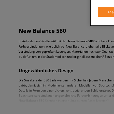
Anp
New Balance 580
Erstelle deinen Straßenstil mit den
New Balance 580
Schuhen! Dies
Farbverbindungen, wie üblich bei New Balance, ziehen alle Blicke a
Verbindung von geprüften Lösungen, Materialien höchster Qualitä
du dafür, um in der Stadt modisch und originell auszusehen? Setze
Ungewöhnliches Design
Die Sneakers der 580 Linie werden mit Sicherheit jedem Menschen g
dafür, damit sich ihr Modell unter anderen Modellen von Sportschu
Details in Form von einer dicken, kontrastierenden Sohle ergänzt. 
Beachtenswert sind auch ungewöhnliche Farbverbindungen unter den
New Balance 580
Schuhen in einer ultra bunten Pastellversion?