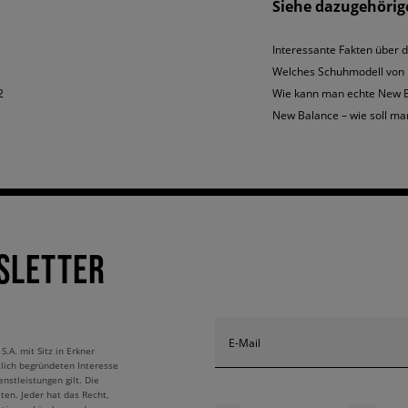
Siehe dazugehörige
 Balance 410
sind eine wunderbare Lösung für Fans von klassischen, festen Sp
Interessante Fakten über
Welches Schuhmodell von N
2
Wie kann man echte New B
New Balance – wie soll ma
SLETTER
E-Mail
A. mit Sitz in Erkner
tlich begründeten Interesse
nstleistungen gilt. Die
ten. Jeder hat das Recht,