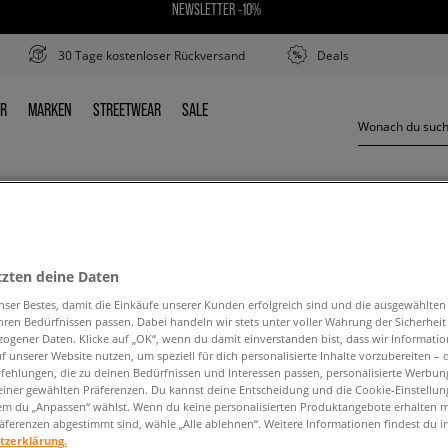
NEWSLETTER -10%
30 Tage kostenloser Rückversand
Deals
ER
MARKEN
STREETWEAR
SALE
DER
MARKEN
STREETWEAR
SALE
NEW BALANCE 410
tzten deine Daten
nser Bestes, damit die Einkäufe unserer Kunden erfolgreich sind und die ausgewählte
hren Bedürfnissen passen. Dabei handeln wir stets unter voller Wahrung der Sicherheit
ogener Daten. Klicke auf „OK“, wenn du damit einverstanden bist, dass wir Informati
f unserer Website nutzen, um speziell für dich personalisierte Inhalte vorzubereiten – 
ehlungen, die zu deinen Bedürfnissen und Interessen passen, personalisierte Werbun
den Suchbegriff. Versuche, weniger Filter zu ve
einer gewählten Präferenzen. Du kannst deine Entscheidung und die Cookie-Einstellung
em du „Anpassen“ wählst. Wenn du keine personalisierten Produktangebote erhalten m
äferenzen abgestimmt sind, wähle „Alle ablehnen“. Weitere Informationen findest du i
tzerklärung.
ZURÜCK ZUM SHOP