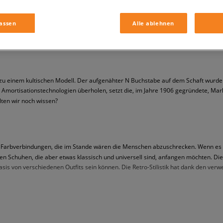
assen
Alle ablehnen
 zu einem kultischen Modell. Der aufgenähter N Buchstabe auf dem Schaft wur
mortisationstechnologien überholen, setzt die, im Jahre 1906 gegründete, Mar
ten wir noch wissen?
e Farbverbindungen, die im Stande wären die Menschen abzuschrecken. Wenn es si
ichen Schuhen, die aber etwas klassisch und universell sind, anfangen möchten. 
sis von verschiedenen Outfits sein können. Die Retro-Stilistik hat dank den ver
rauch vorgesehen sind. Deswegen sind sie sehr leicht, aber weiterhin sehr fest! D
rwendet. Da die Schuhe sich als Vorbild Running-Schuhe genommen haben, durfte 