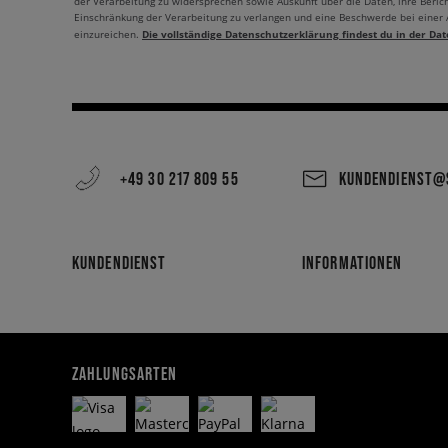
der Verarbeitung zu widersprechen sowie Auskunft über die Daten, ihre Beric
Einschränkung der Verarbeitung zu verlangen und eine Beschwerde bei einer
Die vollständige Datenschutzerklärung findest du in der Dat
einzureichen.
+49 30 217 809 55
KUNDENDIENST@S
KUNDENDIENST
INFORMATIONEN
ZAHLUNGSARTEN