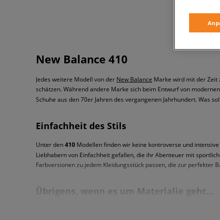
Anp
New Balance 410
Jedes weitere Modell von der
New Balance
Marke wird mit der Zeit
schätzen. Während andere Marke sich beim Entwurf von modernen A
Schuhe aus den 70er Jahren des vergangenen Jahrhundert. Was soll
Einfachheit des Stils
Unter den
410
Modellen finden wir keine kontroverse und intensiv
Liebhabern von Einfachheit gefallen, die ihr Abenteuer mit sportl
Farbversionen zu jedem Kleidungsstück passen, die zur perfekter Ba
Übrigens, wenn es um Materialie geht...
Das 410 Modell sind Lifestyle-Schuhe, die für den alltäglichen Geb
dem Schaft hat man die Verbindung von Wildleder mit Kunststoff ve