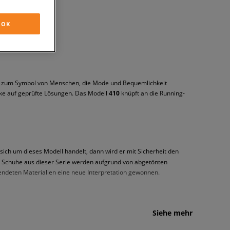
OK
de zum Symbol von Menschen, die Mode und Bequemlichkeit
ke auf geprüfte Lösungen. Das Modell
410
knüpft an die Running-
ch um dieses Modell handelt, dann wird er mit Sicherheit den
Die Schuhe aus dieser Serie werden aufgrund von abgetönten
wendeten Materialien eine neue Interpretation gewonnen.
Siehe mehr
as Innere des Schuhs wurde mit textilem Material ausgeplostert. Auf
hier natürlich eine perfekte Amortisation nicht fehlen. Also haben