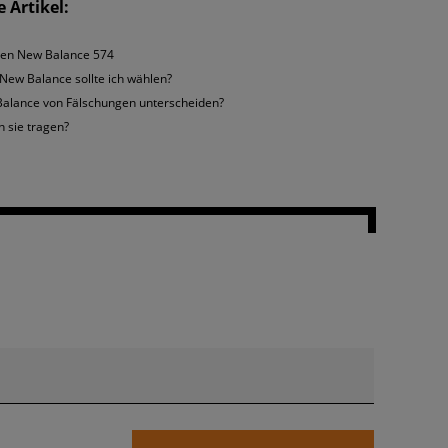
 Artikel:
ortschuhen. Deren Ausführung wird jeden Benutzer verzaubern und
 den New Balance 574
ew Balance sollte ich wählen?
alance von Fälschungen unterscheiden?
n sie tragen?