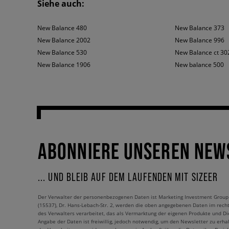
Siehe auch:
wir hier mit dem Komfort auf dem höchsten Niveau zu tun! Die
New
das Aussehen verursacht, dass wir immer modisch sein werden!
New Balance 480
New Balance 373
New Balance 2002
New Balance 996
New Balance 530
New Balance ct 30
New Balance 1906
New balance 500
ABONNIERE UNSEREN NEW
... UND BLEIB AUF DEM LAUFENDEN MIT SIZEER
Der Verwalter der personenbezogenen Daten ist Marketing Investment Group S.
(15537), Dr. Hans-Lebach-Str. 2, werden die oben angegebenen Daten im rech
des Verwalters verarbeitet, das als Vermarktung der eigenen Produkte und Die
Angabe der Daten ist freiwillig, jedoch notwendig, um den Newsletter zu erhal