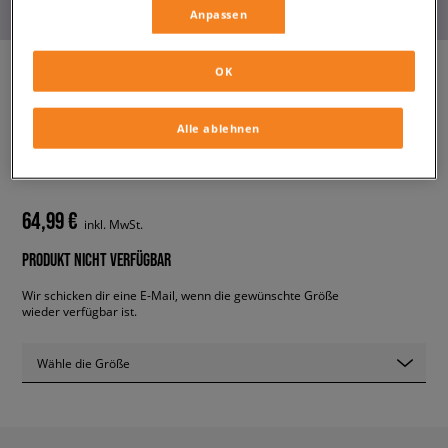
Anpassen
OK
LACOSTE MENERVA 0121
Alle ablehnen
1CMA
herren, sneaker
64,99 €
inkl. MwSt.
PRODUKT NICHT VERFÜGBAR
Wir schicken dir eine E-Mail, wenn die gewünschte Größe
wieder verfügbar ist.
Wähle die Größe