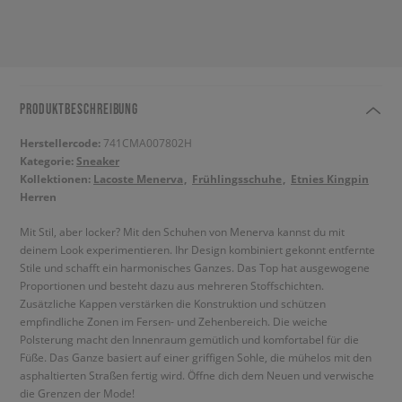
PRODUKTBESCHREIBUNG
Herstellercode:
741CMA007802H
Kategorie:
Sneaker
Kollektionen:
Lacoste Menerva
Frühlingsschuhe
Etnies Kingpin
Herren
Mit Stil, aber locker? Mit den Schuhen von Menerva kannst du mit
deinem Look experimentieren. Ihr Design kombiniert gekonnt entfernte
Stile und schafft ein harmonisches Ganzes. Das Top hat ausgewogene
Proportionen und besteht dazu aus mehreren Stoffschichten.
Zusätzliche Kappen verstärken die Konstruktion und schützen
empfindliche Zonen im Fersen- und Zehenbereich. Die weiche
Polsterung macht den Innenraum gemütlich und komfortabel für die
Füße. Das Ganze basiert auf einer griffigen Sohle, die mühelos mit den
asphaltierten Straßen fertig wird. Öffne dich dem Neuen und verwische
die Grenzen der Mode!