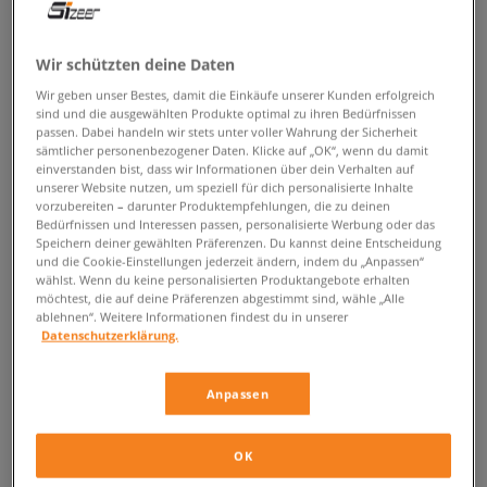
ZURÜCK ZUM SHOP
Wir schützten deine Daten
Wir geben unser Bestes, damit die Einkäufe unserer Kunden erfolgreich
sind und die ausgewählten Produkte optimal zu ihren Bedürfnissen
passen. Dabei handeln wir stets unter voller Wahrung der Sicherheit
Jordan Mars 270 – Basketballschuhe
sämtlicher personenbezogener Daten. Klicke auf „OK“, wenn du damit
einverstanden bist, dass wir Informationen über dein Verhalten auf
in Neuauflage
unserer Website nutzen, um speziell für dich personalisierte Inhalte
vorzubereiten – darunter Produktempfehlungen, die zu deinen
Bedürfnissen und Interessen passen, personalisierte Werbung oder das
Nike liebt es, sich von Projekten seines eigenen Portfolios inspirieren zu
Speichern deiner gewählten Präferenzen. Du kannst deine Entscheidung
lassen. Die Ergebnisse dieser Kreationen sind unverwechselbare
Jordan
und die Cookie-Einstellungen jederzeit ändern, indem du „Anpassen“
Sneaker
, welche im Sturm die Herzen der Urban-Style-Fans erobern.
wählst. Wenn du keine personalisierten Produktangebote erhalten
Falls du dich auch für Streetwear interessierst und Schuhe im B-Ball-
möchtest, die auf deine Präferenzen abgestimmt sind, wähle „Alle
Style liebst, dann werden dir die Modelle der
Jordan Mars 270
Kollektion
ablehnen“. Weitere Informationen findest du in unserer
Datenschutzerklärung.
mit Sicherheit gefallen. Bei der Entwicklung der Kollektion orientierten
sich die Designer aus Oregon an vier Klassikern der
Jordan
Brand – dem
AJ1, AJ4, AJ5 und AJ6, sowie dem Air Max 270 Modell, von dem das
Anpassen
innovative Dämpfungssystem übernommen wurde.
Ein maximaler Komfort, nicht nur für
OK
Basketballer