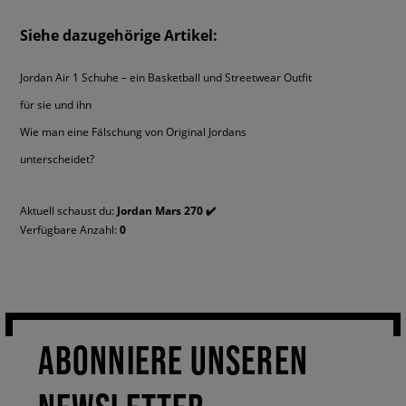
entdecken. Mache dich mit unseren Vorschlägen vertraut und wähle ein
Modell, dass dir einen Urbanen Look in seiner besten Ausführung
Siehe dazugehörige Artikel:
garantiert.
Jordan Air 1 Schuhe – ein Basketball und Streetwear Outfit
für sie und ihn
Wie man eine Fälschung von Original Jordans
unterscheidet?
Aktuell schaust du:
Jordan Mars 270 ✔️
Verfügbare Anzahl:
0
ABONNIERE UNSEREN