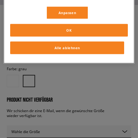
Anpassen
JORDAN AIR 1 MID
OK
damen, sneaker
Alle ablehnen
99,99 €
inkl. MwSt.
Farbe:
grau
PRODUKT NICHT VERFÜGBAR
Wir schicken dir eine E-Mail, wenn die gewünschte Größe
wieder verfügbar ist.
Wähle die Größe