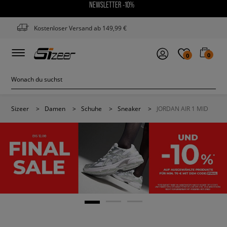
NEWSLETTER -10%
Kostenloser Versand ab 149,99 €
0
0
Sizeer
>
Damen
>
Schuhe
>
Sneaker
>
JORDAN AIR 1 MID