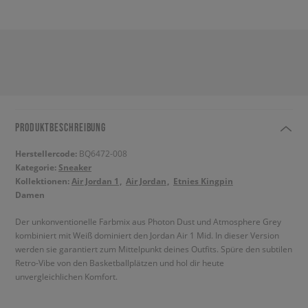
PRODUKTBESCHREIBUNG
Herstellercode:
BQ6472-008
Kategorie:
Sneaker
Kollektionen:
Air Jordan 1
Air Jordan
Etnies Kingpin
Damen
Der unkonventionelle Farbmix aus Photon Dust und Atmosphere Grey
kombiniert mit Weiß dominiert den Jordan Air 1 Mid. In dieser Version
werden sie garantiert zum Mittelpunkt deines Outfits. Spüre den subtilen
Retro-Vibe von den Basketballplätzen und hol dir heute
unvergleichlichen Komfort.