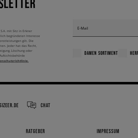
SLETTER
E-Mail
A. mit Sitz in Erkner
tlich begründeten Interesse
nstleistungen gilt. Die
ten. Jeder hat das Recht,
htigung, Löschung oder
DAMEN SORTIMENT
HER
 Aufsichtsbehörde
enschutzrichtlinie.
IZEER.DE
CHAT
RATGEBER
IMPRESSUM