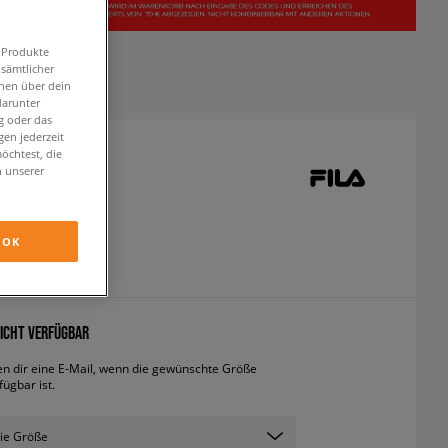
n Produkte
 sämtlicher
onen über dein
darunter
g oder das
en jederzeit
öchtest, die
Y TRACER TR 2
n unserer
utdoor
OK
inkl. MwSt.
ICHT VERFÜGBAR
en dir eine E-Mail, wenn die gewünschte Größe
fügbar ist.
ie Größe