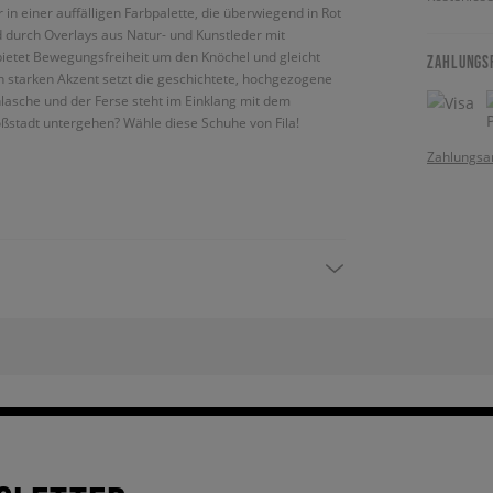
 in einer auffälligen Farbpalette, die überwiegend in Rot
durch Overlays aus Natur- und Kunstleder mit
bietet Bewegungsfreiheit um den Knöchel und gleicht
ZAHLUNGS
n starken Akzent setzt die geschichtete, hochgezogene
hlasche und der Ferse steht im Einklang mit dem
ßstadt untergehen? Wähle diese Schuhe von Fila!
Zahlungsa