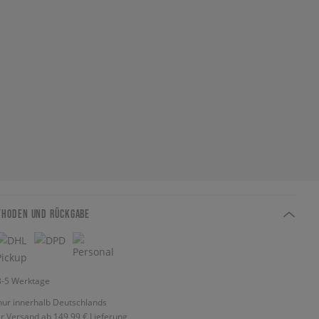
THODEN UND RÜCKGABE
 3-5 Werktage
nur innerhalb Deutschlands
r Versand ab 149,99 €
Lieferung