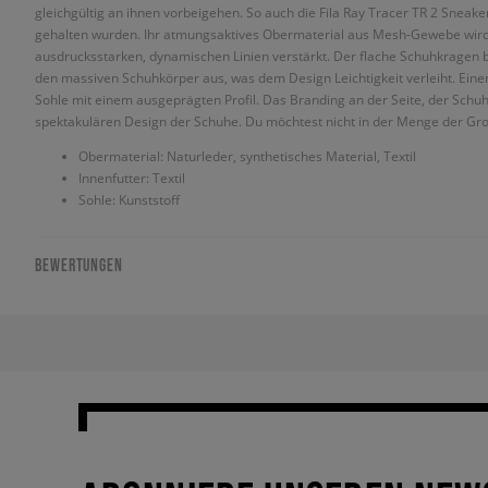
gleichgültig an ihnen vorbeigehen. So auch die Fila Ray Tracer TR 2 Sneaker
gehalten wurden. Ihr atmungsaktives Obermaterial aus Mesh-Gewebe wird 
ausdrucksstarken, dynamischen Linien verstärkt. Der flache Schuhkragen 
den massiven Schuhkörper aus, was dem Design Leichtigkeit verleiht. Eine
Sohle mit einem ausgeprägten Profil. Das Branding an der Seite, der Schu
spektakulären Design der Schuhe. Du möchtest nicht in der Menge der Gro
Obermaterial: Naturleder, synthetisches Material, Textil
Innenfutter: Textil
Sohle: Kunststoff
BEWERTUNGEN