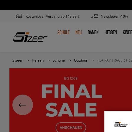
Kostenloser Versand ab 149,99 €
Newsletter -10%
SCHULE
NEU
DAMEN
HERREN
KIND
SCHULE
NEU
DAMEN
HERREN
KIN
Sizeer
>
Herren
>
Schuhe
>
Outdoor
>
FILA RAY TRACER TR 