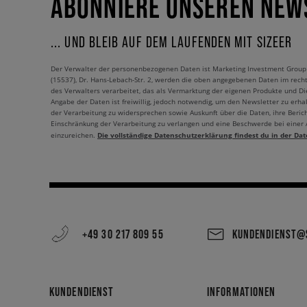
ABONNIERE UNSEREN NEW
... UND BLEIB AUF DEM LAUFENDEN MIT SIZEER
Der Verwalter der personenbezogenen Daten ist Marketing Investment Group S.
(15537), Dr. Hans-Lebach-Str. 2, werden die oben angegebenen Daten im rech
des Verwalters verarbeitet, das als Vermarktung der eigenen Produkte und Die
Angabe der Daten ist freiwillig, jedoch notwendig, um den Newsletter zu erhal
der Verarbeitung zu widersprechen sowie Auskunft über die Daten, ihre Beric
Einschränkung der Verarbeitung zu verlangen und eine Beschwerde bei einer
Die vollständige Datenschutzerklärung findest du in der Dat
einzureichen.
+49 30 217 809 55
KUNDENDIENST@S
KUNDENDIENST
INFORMATIONEN