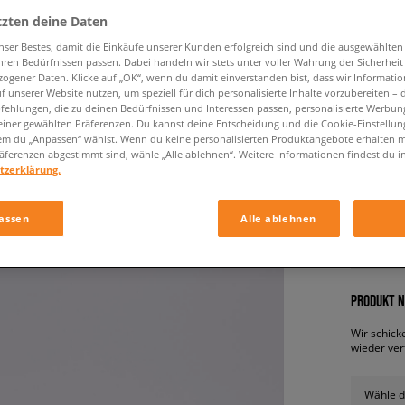
tzten deine Daten
nser Bestes, damit die Einkäufe unserer Kunden erfolgreich sind und die ausgewählte
hren Bedürfnissen passen. Dabei handeln wir stets unter voller Wahrung der Sicherheit
ogener Daten. Klicke auf „OK“, wenn du damit einverstanden bist, dass wir Informati
f unserer Website nutzen, um speziell für dich personalisierte Inhalte vorzubereiten – 
ehlungen, die zu deinen Bedürfnissen und Interessen passen, personalisierte Werbun
einer gewählten Präferenzen. Du kannst deine Entscheidung und die Cookie-Einstellung
em du „Anpassen“ wählst. Wenn du keine personalisierten Produktangebote erhalten m
FILA RA
äferenzen abgestimmt sind, wähle „Alle ablehnen“. Weitere Informationen findest du i
tzerklärung.
herren, o
assen
Alle ablehnen
32,99 €
PRODUKT N
Wir schick
wieder ver
Wähle d