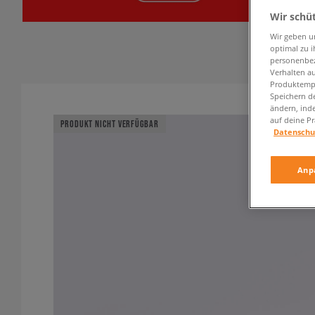
Wir schü
Wir geben u
optimal zu i
personenbez
Verhalten au
Produktempf
Speichern d
ändern, ind
auf deine Pr
PRODUKT NICHT VERFÜGBAR
Datenschu
Anp