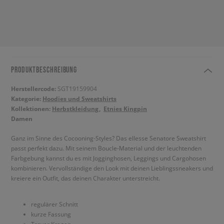
PRODUKTBESCHREIBUNG
Herstellercode:
SGT19159904
Kategorie:
Hoodies und Sweatshirts
Kollektionen:
Herbstkleidung
Etnies Kingpin
Damen
Ganz im Sinne des Cocooning-Styles? Das ellesse Senatore Sweatshirt
passt perfekt dazu. Mit seinem Boucle-Material und der leuchtenden
Farbgebung kannst du es mit Jogginghosen, Leggings und Cargohosen
kombinieren. Vervollständige den Look mit deinen Lieblingssneakers und
kreiere ein Outfit, das deinen Charakter unterstreicht.
regulärer Schnitt
kurze Fassung