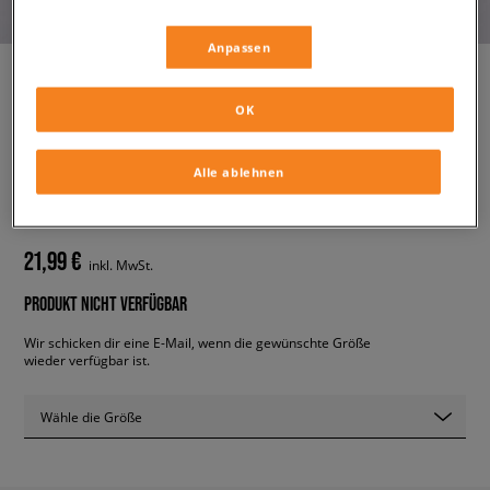
Anpassen
OK
ELLESSE SWEATSHIRT MIT
REIßVERSCHLUSS SENATORE
OFF WHT 1/2
Alle ablehnen
damen, hoodies und sweatshirts
21,99 €
inkl. MwSt.
PRODUKT NICHT VERFÜGBAR
Wir schicken dir eine E-Mail, wenn die gewünschte Größe
wieder verfügbar ist.
Wähle die Größe