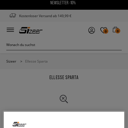
NEWSLETTER -10%
Kostenloser Versand ab 149,99 €
0
0
Sizeer
>
Ellesse Sparta
ELLESSE SPARTA
Ändere den Suchbegriff. Versuche, weniger Filter zu
verwenden.