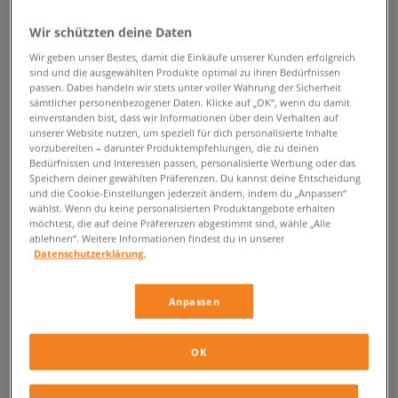
ZURÜCK ZUM SHOP
Wir schützten deine Daten
Wir geben unser Bestes, damit die Einkäufe unserer Kunden erfolgreich
sind und die ausgewählten Produkte optimal zu ihren Bedürfnissen
passen. Dabei handeln wir stets unter voller Wahrung der Sicherheit
sämtlicher personenbezogener Daten. Klicke auf „OK“, wenn du damit
Die Neuauflage der Legende – die
einverstanden bist, dass wir Informationen über dein Verhalten auf
unserer Website nutzen, um speziell für dich personalisierte Inhalte
ellesse Sparta Sneaker
vorzubereiten – darunter Produktempfehlungen, die zu deinen
Bedürfnissen und Interessen passen, personalisierte Werbung oder das
Speichern deiner gewählten Präferenzen. Du kannst deine Entscheidung
Ohne Zweifel müssen wir zugeben, dass die Marke
ellesse
ihre Rückkehr
und die Cookie-Einstellungen jederzeit ändern, indem du „Anpassen“
zum Bekleidungs- und Sportschuhmarkt, als sehr erfolgreich ansehen
wählst. Wenn du keine personalisierten Produktangebote erhalten
kann. Das Interesse an den Produkten dieses italienischen
möchtest, die auf deine Präferenzen abgestimmt sind, wähle „Alle
ablehnen“. Weitere Informationen findest du in unserer
Unternehmens wächst stetig und die Leidenschaft für Retro-Designs hat
Datenschutzerklärung.
auch viele Nachahmer innerhalb der Konkurrenz angelockt. Die große
Auswahl an ellesse Schuhen und vor allem das
Sparta
Modell, beweist,
dass sportliche Retro Versionen, mit Leichtigkeit einen alltäglichen Look
Anpassen
in den modernsten Style verwandeln können.
Die chunky Sohle dieses Modells, wurde aus einer Kombination aus
OK
hochwertigem Naturleder und Textil hergestellt und wurde zudem noch
durch Details in Form des Logos auf dem äußerem Teil versehen. Dank