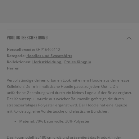
PRODUKTBESCHREIBUNG
Herstellercode:
SHP16466112
Kategorie:
Hoodies und Sweatshirts
Kollektionen:
Herbstkleidung
Etnies Kingpin
Herren
Vervollständige deinen urbanen Look mit einem Hoodie aus der ellesse
Kollektion! Der minimalistische Hoodie passt zu jedem Outfit. Die
unifarbene Gestaltung wird durch ein kleines Logo auf der Brust ergänzt.
Der Kapuzenpulli wurde aus weicher Baumwolle gefertigt, die durch
strapazierfähiges Polyester ergänzt wird. Der Hoodie hat eine Kapuze
mit Kordelzug, eine Vordertasche und elastische Bündchen.
Material: 70% Baumwolle, 30% Polyester
Das Fotomodell ist 180 cm groß und präsentiert das Produkt in der