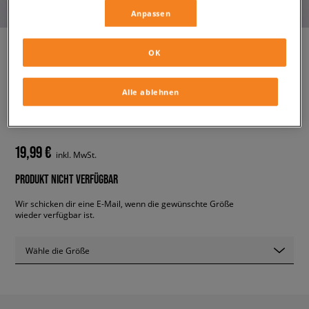
Anpassen
OK
ELLESSE HOODIE PERSHUTA
Alle ablehnen
GREY MRL OH HOODY
herren, hoodies und sweatshirts
19,99 €
inkl. MwSt.
PRODUKT NICHT VERFÜGBAR
Wir schicken dir eine E-Mail, wenn die gewünschte Größe
wieder verfügbar ist.
Wähle die Größe