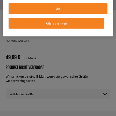
OK
Alle ablehnen
DICKIES WESTE QUILTED
CANVAS VEST
herren, westen
49,99 €
inkl. MwSt.
PRODUKT NICHT VERFÜGBAR
Wir schicken dir eine E-Mail, wenn die gewünschte Größe
wieder verfügbar ist.
Wähle die Größe