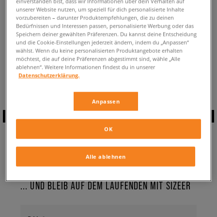
einverstanden bist, dass wir Informationen über dein Verhalten auf
ZURÜCK ZUM SHOP
unserer Website nutzen, um speziell für dich personalisierte Inhalte
vorzubereiten – darunter Produktempfehlungen, die zu deinen
Bedürfnissen und Interessen passen, personalisierte Werbung oder das
Speichern deiner gewählten Präferenzen. Du kannst deine Entscheidung
und die Cookie-Einstellungen jederzeit ändern, indem du „Anpassen“
wählst. Wenn du keine personalisierten Produktangebote erhalten
möchtest, die auf deine Präferenzen abgestimmt sind, wähle „Alle
Aktuell schaust du:
DC Bolsa
Badeschuhe ✔️ für Herren
ablehnen“. Weitere Informationen findest du in unserer
Verfügbare Anzahl:
0
Datenschutzerklärung.
Anpassen
ABONNIERE UNSEREN
OK
NEWSLETTER
Alle ablehnen
... UND BLEIB AUF DEM LAUFENDEN MIT SIZEER