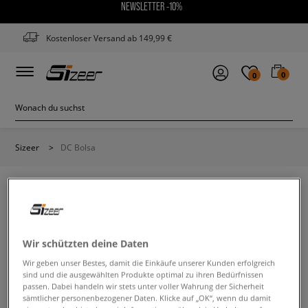
NEWSLETTER -10%
Kostenloser Versand ab 149,99 €
0
0
Sizeer
>
DC Bolsa
DC BOLSA
Wir schützten deine Daten
Wir geben unser Bestes, damit die Einkäufe unserer Kunden erfolgreich
Ändere den Suchbegriff. Versuche, weniger Filter zu
sind und die ausgewählten Produkte optimal zu ihren Bedürfnissen
verwenden.
passen. Dabei handeln wir stets unter voller Wahrung der Sicherheit
sämtlicher personenbezogener Daten. Klicke auf „OK“, wenn du damit