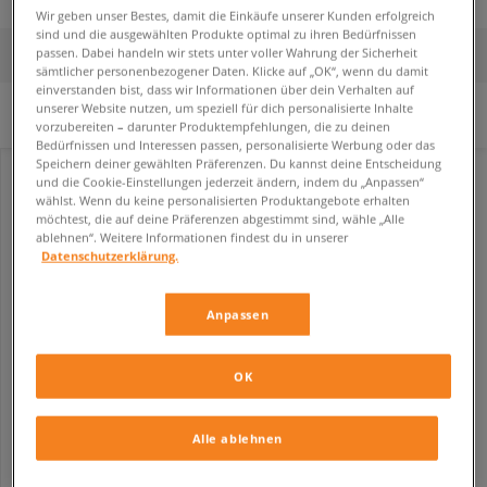
Wir geben unser Bestes, damit die Einkäufe unserer Kunden erfolgreich
sind und die ausgewählten Produkte optimal zu ihren Bedürfnissen
passen. Dabei handeln wir stets unter voller Wahrung der Sicherheit
FILTER
SORTIERE
sämtlicher personenbezogener Daten. Klicke auf „OK“, wenn du damit
einverstanden bist, dass wir Informationen über dein Verhalten auf
unserer Website nutzen, um speziell für dich personalisierte Inhalte
FILTER LÖSCHEN
Ausgewählte Filter:
Weiß
Lacoste
vorzubereiten – darunter Produktempfehlungen, die zu deinen
Bedürfnissen und Interessen passen, personalisierte Werbung oder das
Speichern deiner gewählten Präferenzen. Du kannst deine Entscheidung
und die Cookie-Einstellungen jederzeit ändern, indem du „Anpassen“
wählst. Wenn du keine personalisierten Produktangebote erhalten
möchtest, die auf deine Präferenzen abgestimmt sind, wähle „Alle
ablehnen“. Weitere Informationen findest du in unserer
Datenschutzerklärung.
Anpassen
OK
LACOSTE T-CLIP 124 5 SFA
damen
Alle ablehnen
64,99 €
139,99 €
67,49 €
- niedrigster Preis