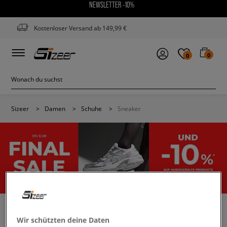
NEWSLETTER -10%
Kostenloser Versand ab 149,99 €
0
0
Sizeer
>
Damen
>
Schuhe
>
Sneaker
Wir schützten deine Daten
LACOSTE SNEAKER DAMEN FARBE WEISS
(1)