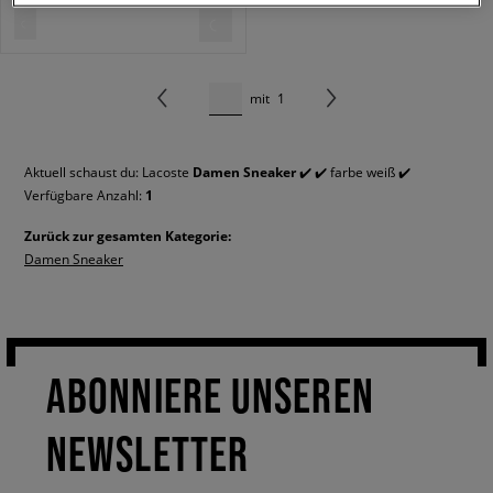
mit
1
Aktuell schaust du: Lacoste
Damen Sneaker
✔️ ✔️ farbe weiß ✔️
Verfügbare Anzahl:
1
Zurück zur gesamten Kategorie:
Damen Sneaker
ABONNIERE UNSEREN
NEWSLETTER