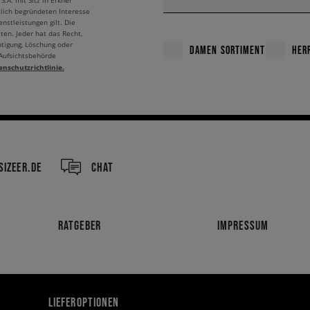
A. mit Sitz in Erkner
tlich begründeten Interesse
nstleistungen gilt. Die
ten. Jeder hat das Recht,
htigung, Löschung oder
DAMEN SORTIMENT
HER
 Aufsichtsbehörde
enschutzrichtlinie.
IZEER.DE
CHAT
RATGEBER
IMPRESSUM
LIEFEROPTIONEN