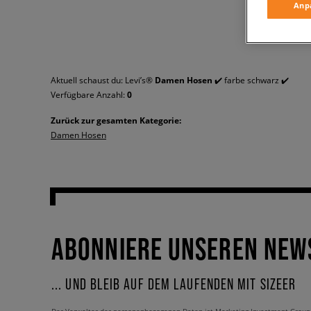
Anp
Aktuell schaust du: Levi’s®
Damen Hosen
✔️ farbe schwarz ✔️
Verfügbare Anzahl:
0
Zurück zur gesamten Kategorie:
Damen Hosen
ABONNIERE UNSEREN NEW
... UND BLEIB AUF DEM LAUFENDEN MIT SIZEER