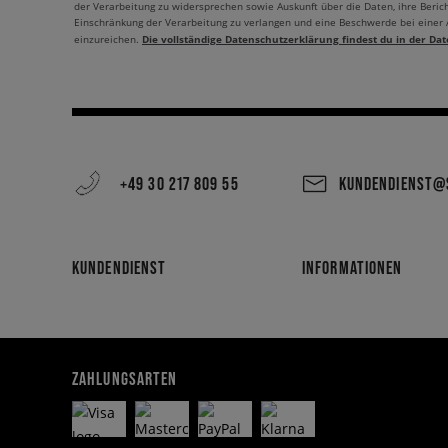
der Verarbeitung zu widersprechen sowie Auskunft über die Daten, ihre Beric
Einschränkung der Verarbeitung zu verlangen und eine Beschwerde bei einer
Die vollständige Datenschutzerklärung findest du in der Dat
einzureichen.
+49 30 217 809 55
KUNDENDIENST@S
KUNDENDIENST
INFORMATIONEN
ZAHLUNGSARTEN