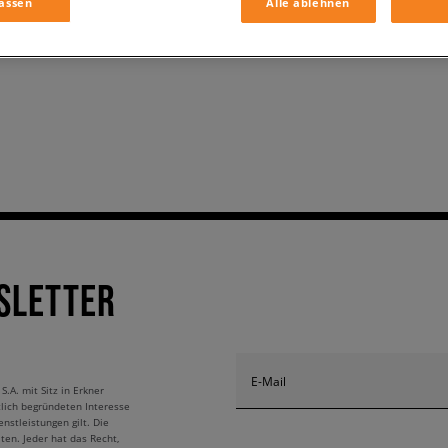
assen
Alle ablehnen
SLETTER
E-Mail
A. mit Sitz in Erkner
tlich begründeten Interesse
nstleistungen gilt. Die
ten. Jeder hat das Recht,