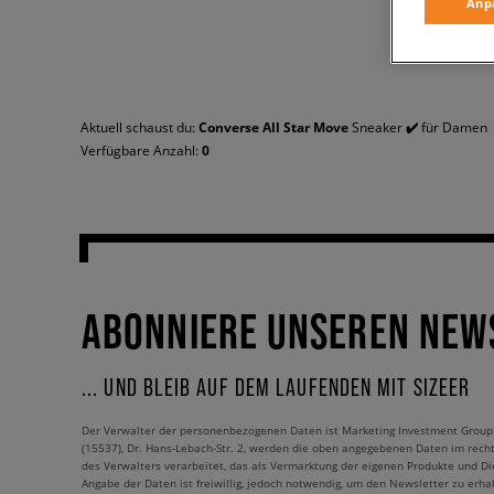
Anp
Aktuell schaust du:
Converse All Star Move
Sneaker
✔️
für Damen
Verfügbare Anzahl:
0
ABONNIERE UNSEREN NEW
... UND BLEIB AUF DEM LAUFENDEN MIT SIZEER
Der Verwalter der personenbezogenen Daten ist Marketing Investment Group S.
(15537), Dr. Hans-Lebach-Str. 2, werden die oben angegebenen Daten im rech
des Verwalters verarbeitet, das als Vermarktung der eigenen Produkte und Die
Angabe der Daten ist freiwillig, jedoch notwendig, um den Newsletter zu erhal