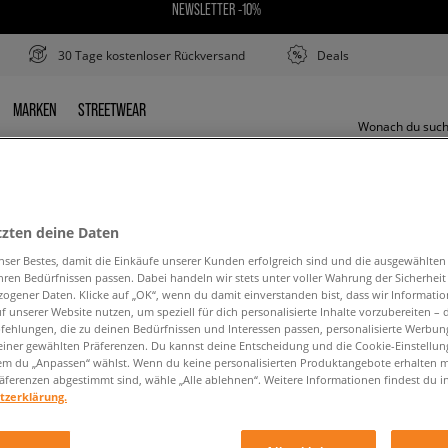
NEWSLETTER -10%
30 Tage kostenloser Rückversand
Deals
MARKEN
STREETWEAR
R
MARKEN
STREETWEAR
tzten deine Daten
CONVERSE ALL STAR MOVE
nser Bestes, damit die Einkäufe unserer Kunden erfolgreich sind und die ausgewählte
hren Bedürfnissen passen. Dabei handeln wir stets unter voller Wahrung der Sicherheit
ogener Daten. Klicke auf „OK“, wenn du damit einverstanden bist, dass wir Informati
f unserer Website nutzen, um speziell für dich personalisierte Inhalte vorzubereiten – 
ehlungen, die zu deinen Bedürfnissen und Interessen passen, personalisierte Werbun
einer gewählten Präferenzen. Du kannst deine Entscheidung und die Cookie-Einstellung
em du „Anpassen“ wählst. Wenn du keine personalisierten Produktangebote erhalten m
äferenzen abgestimmt sind, wähle „Alle ablehnen“. Weitere Informationen findest du i
den Suchbegriff. Versuche, weniger Filter zu ve
tzerklärung.
ZURÜCK ZUM SHOP