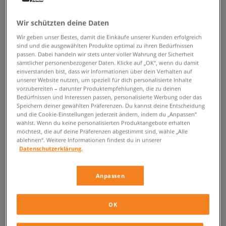
ZURÜCK ZUM SHOP
Wir schützten deine Daten
Wir geben unser Bestes, damit die Einkäufe unserer Kunden erfolgreich
sind und die ausgewählten Produkte optimal zu ihren Bedürfnissen
passen. Dabei handeln wir stets unter voller Wahrung der Sicherheit
sämtlicher personenbezogener Daten. Klicke auf „OK“, wenn du damit
Die Varialserie von adidas Varial
einverstanden bist, dass wir Informationen über dein Verhalten auf
unserer Website nutzen, um speziell für dich personalisierte Inhalte
vorzubereiten – darunter Produktempfehlungen, die zu deinen
Von den Basketballspielfeldern geradewegs auf die Großstadtstraßen –
Bedürfnissen und Interessen passen, personalisierte Werbung oder das
das sind Sneaker mit sportlicher DNA und ein weltweiter Trendsetter im
Speichern deiner gewählten Präferenzen. Du kannst deine Entscheidung
Streetwearsegment. Was zieht uns an ihnen so an? Die einen sagen, es
und die Cookie-Einstellungen jederzeit ändern, indem du „Anpassen“
sei der ungeheure Komfort, die anderen meinen, es wäre das brillante
wählst. Wenn du keine personalisierten Produktangebote erhalten
Design. Aber eines ist ganz klar: diese Modelle vereinen alles, was ein
möchtest, die auf deine Präferenzen abgestimmt sind, wähle „Alle
ablehnen“. Weitere Informationen findest du in unserer
zeitgemäßer Sneakerhead sucht. Auf der einen Seite ist ihr mega-
Datenschutzerklärung.
bequemes Tragefeeling berühmt, auf der anderen ist ihr Aussehen eine
Krönung der gegenseitigen Inspiration der Welt des Sport mit der der
typischen urbanen Mode. Ein solch genialer Mix sind die coolen
adidas
Anpassen
Sneaker Herren
aus der
adidas Varial
-Kollektion. Sichte das Angebot
von Sizeer und wähle eine Variante, die deinem urbanen Geschmack am
meisten entspricht!
OK
Der Geist des Basketballs