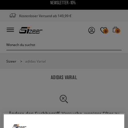
NEWSLETTER -10%
Kostenloser Versand ab 149,99 €
0
0
Sizeer
>
adidas Varial
ADIDAS VARIAL
Ändere den Suchbegriff. Versuche, weniger Filter zu
verwenden.