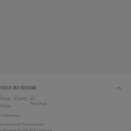
THODEN UND RÜCKGABE
 3-5 Werktage
nur innerhalb Deutschlands
r Versand ab 149,99 €
Lieferung