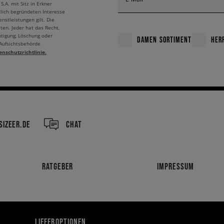
A. mit Sitz in Erkner
tlich begründeten Interesse
nstleistungen gilt. Die
ten. Jeder hat das Recht,
htigung, Löschung oder
DAMEN SORTIMENT
HER
 Aufsichtsbehörde
enschutzrichtlinie.
IZEER.DE
CHAT
RATGEBER
IMPRESSUM
LIEFEROPTIONEN