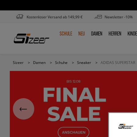
Kostenloser Versand ab 149,99 €
Newsletter -10%
SCHULE
NEU
DAMEN
HERREN
KIND
SCHULE
NEU
DAMEN
HERREN
KIN
Sizeer
>
Damen
>
Schuhe
>
Sneaker
>
ADIDAS SUPERSTAR