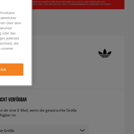
n Produkte
 sämtlicher
onen über dein
darunter
g oder das
en jederzeit
öchtest, die
n unserer
 SUPERSTAR
neaker
OK
inkl. MwSt.
ICHT VERFÜGBAR
en dir eine E-Mail, wenn die gewünschte Größe
fügbar ist.
ie Größe