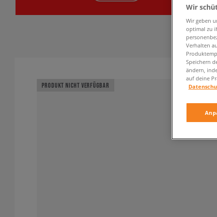
Wir schü
Wir geben u
optimal zu i
personenbez
Verhalten au
Produktempf
Speichern d
ändern, ind
auf deine Pr
PRODUKT NICHT VERFÜGBAR
Datenschu
Anp