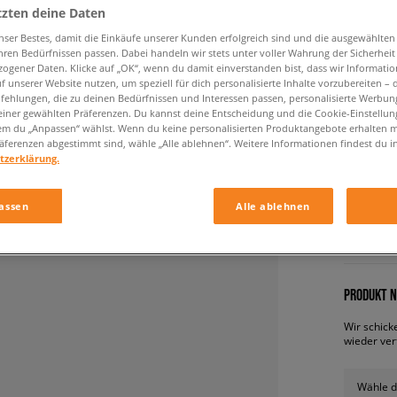
tzten deine Daten
nser Bestes, damit die Einkäufe unserer Kunden erfolgreich sind und die ausgewählte
hren Bedürfnissen passen. Dabei handeln wir stets unter voller Wahrung der Sicherheit
ogener Daten. Klicke auf „OK“, wenn du damit einverstanden bist, dass wir Informati
f unserer Website nutzen, um speziell für dich personalisierte Inhalte vorzubereiten – 
ehlungen, die zu deinen Bedürfnissen und Interessen passen, personalisierte Werbun
einer gewählten Präferenzen. Du kannst deine Entscheidung und die Cookie-Einstellung
em du „Anpassen“ wählst. Wenn du keine personalisierten Produktangebote erhalten m
äferenzen abgestimmt sind, wähle „Alle ablehnen“. Weitere Informationen findest du i
ADIDAS
tzerklärung.
damen, s
assen
Alle ablehnen
49,99 €
PRODUKT N
Wir schick
wieder ver
Wähle d