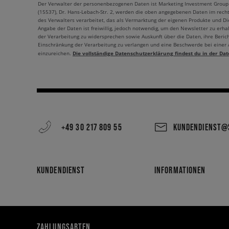
Der Verwalter der personenbezogenen Daten ist Marketing Investment Group S.
(15537), Dr. Hans-Lebach-Str. 2, werden die oben angegebenen Daten im rech
des Verwalters verarbeitet, das als Vermarktung der eigenen Produkte und Die
Angabe der Daten ist freiwillig, jedoch notwendig, um den Newsletter zu erhal
der Verarbeitung zu widersprechen sowie Auskunft über die Daten, ihre Beric
Einschränkung der Verarbeitung zu verlangen und eine Beschwerde bei einer
Die vollständige Datenschutzerklärung findest du in der Dat
einzureichen.
+49 30 217 809 55
KUNDENDIENST@S
KUNDENDIENST
INFORMATIONEN
ZAHLUNGSARTEN