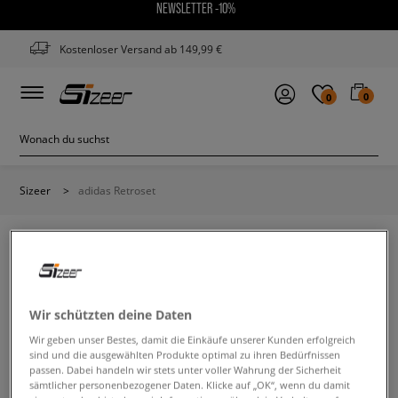
NEWSLETTER -10%
Kostenloser Versand ab 149,99 €
0
0
Sizeer
>
adidas Retroset
ADIDAS RETROSET
Wir schützten deine Daten
Wir geben unser Bestes, damit die Einkäufe unserer Kunden erfolgreich
Ändere den Suchbegriff. Versuche, weniger Filter zu
sind und die ausgewählten Produkte optimal zu ihren Bedürfnissen
verwenden.
passen. Dabei handeln wir stets unter voller Wahrung der Sicherheit
sämtlicher personenbezogener Daten. Klicke auf „OK“, wenn du damit