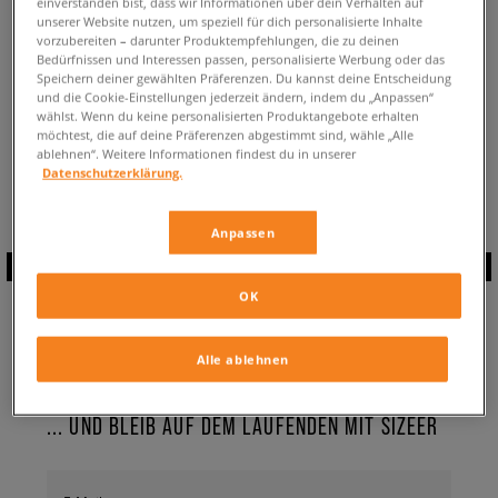
einverstanden bist, dass wir Informationen über dein Verhalten auf
ZURÜCK ZUM SHOP
unserer Website nutzen, um speziell für dich personalisierte Inhalte
vorzubereiten – darunter Produktempfehlungen, die zu deinen
Bedürfnissen und Interessen passen, personalisierte Werbung oder das
Speichern deiner gewählten Präferenzen. Du kannst deine Entscheidung
und die Cookie-Einstellungen jederzeit ändern, indem du „Anpassen“
wählst. Wenn du keine personalisierten Produktangebote erhalten
möchtest, die auf deine Präferenzen abgestimmt sind, wähle „Alle
Aktuell schaust du:
adidas Retroset
Sneaker
✔️
für Herren
ablehnen“. Weitere Informationen findest du in unserer
Verfügbare Anzahl:
0
Datenschutzerklärung.
Anpassen
ABONNIERE UNSEREN
OK
NEWSLETTER
Alle ablehnen
... UND BLEIB AUF DEM LAUFENDEN MIT SIZEER