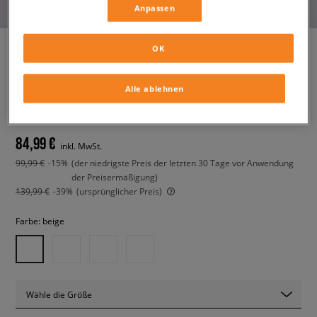
Anpassen
OK
ADIDAS GHOST SPRINT W
Alle ablehnen
damen, sneaker
84,99 €
inkl. MwSt.
99,99 €
-15%
(der niedrigste Preis der letzten 30 Tage vor Anwendung
der Preisermäßigung)
139,99 €
-39%
(ursprünglicher Preis)
Farbe:
beige
Wähle die Größe