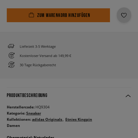
ZUM WARENKORB HINZUFÜGEN
Lieferzeit 3-5 Werktage
Kostenloser Versand ab 149,99 €
30 Tage Rückgaberecht
PRODUKTBESCHREIBUNG
Herstellercode:
HQ9304
Kategorie:
Sneaker
Kollektionen:
adidas Originals
Etnies Kingpin
Damen
Obermaterial: Naturleder