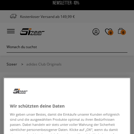
NEWSLETTER -10%
Kostenloser Versand ab 149,99 €
0
0
Sizeer
>
adidas Club Originals
ADIDAS CLUB ORIGINALS
Wir schützten deine Daten
Wir geben unser Bestes, damit die Einkäufe unserer Kunden erfolgreich
Ändere den Suchbegriff. Versuche, weniger Filter zu
sind und die ausgewählten Produkte optimal zu ihren Bedürfnissen
verwenden.
passen. Dabei handeln wir stets unter voller Wahrung der Sicherheit
sämtlicher personenbezogener Daten. Klicke auf „OK“, wenn du damit