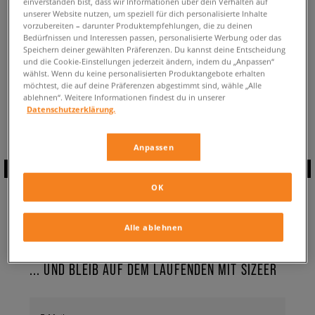
einverstanden bist, dass wir Informationen über dein Verhalten auf
ZURÜCK ZUM SHOP
unserer Website nutzen, um speziell für dich personalisierte Inhalte
vorzubereiten – darunter Produktempfehlungen, die zu deinen
Bedürfnissen und Interessen passen, personalisierte Werbung oder das
Speichern deiner gewählten Präferenzen. Du kannst deine Entscheidung
und die Cookie-Einstellungen jederzeit ändern, indem du „Anpassen“
wählst. Wenn du keine personalisierten Produktangebote erhalten
möchtest, die auf deine Präferenzen abgestimmt sind, wähle „Alle
Aktuell schaust du:
adidas Club Originals
Kollektion
ablehnen“. Weitere Informationen findest du in unserer
Verfügbare Anzahl:
0
Datenschutzerklärung.
Anpassen
ABONNIERE UNSEREN
OK
NEWSLETTER
Alle ablehnen
... UND BLEIB AUF DEM LAUFENDEN MIT SIZEER