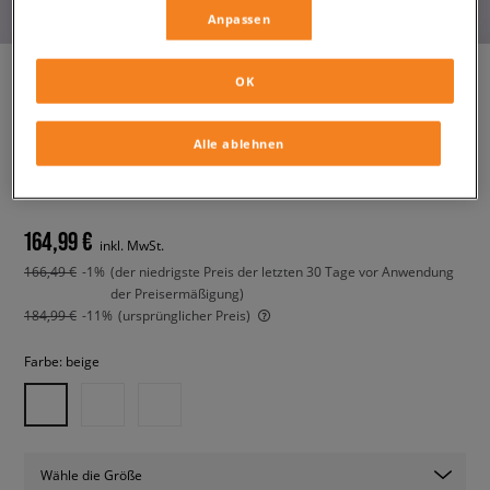
Anpassen
OK
TIMBERLAND EURO HIKER
Alle ablehnen
MID LACE BOOT
herren, outdoor
164,99 €
inkl. MwSt.
166,49 €
-1%
(der niedrigste Preis der letzten 30 Tage vor Anwendung
der Preisermäßigung)
184,99 €
-11%
(ursprünglicher Preis)
Farbe:
beige
Wähle die Größe