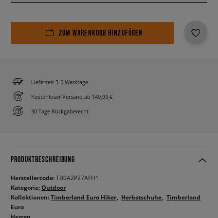
ZUM WARENKORB HINZUFÜGEN
Lieferzeit 3-5 Werktage
Kostenloser Versand ab 149,99 €
30 Tage Rückgaberecht
PRODUKTBESCHREIBUNG
Herstellercode:
TB0A2P27AFH1
Kategorie:
Outdoor
Kollektionen:
Timberland Euro Hiker
Herbstschuhe
Timberland
Euro
Herren