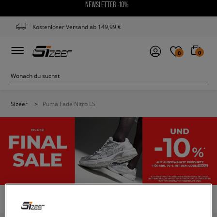
NEWSLETTER -10%
Kostenloser Versand ab 149,99 €
0
0
Sizeer
>
Puma Fade Nitro LS
PUMA FADE NITRO LS
(3)