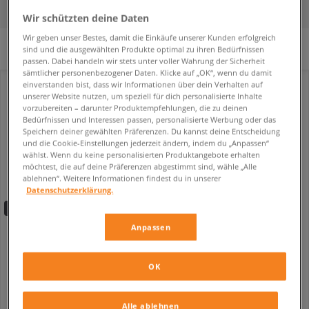
FILTER
SORTIERE
Wir schützten deine Daten
Wir geben unser Bestes, damit die Einkäufe unserer Kunden erfolgreich
Es wurden keine Filter ausgewählt.
sind und die ausgewählten Produkte optimal zu ihren Bedürfnissen
passen. Dabei handeln wir stets unter voller Wahrung der Sicherheit
sämtlicher personenbezogener Daten. Klicke auf „OK“, wenn du damit
einverstanden bist, dass wir Informationen über dein Verhalten auf
unserer Website nutzen, um speziell für dich personalisierte Inhalte
vorzubereiten – darunter Produktempfehlungen, die zu deinen
Bedürfnissen und Interessen passen, personalisierte Werbung oder das
Speichern deiner gewählten Präferenzen. Du kannst deine Entscheidung
und die Cookie-Einstellungen jederzeit ändern, indem du „Anpassen“
wählst. Wenn du keine personalisierten Produktangebote erhalten
möchtest, die auf deine Präferenzen abgestimmt sind, wähle „Alle
ablehnen“. Weitere Informationen findest du in unserer
Datenschutzerklärung.
-10% ab 70€ mit dem Code:
FINAL
Anpassen
PUMA FADE NITRO LS
PUMA FADE NITRO LS
herren
herren
84,99 €
89,99 €
124,99 €
OK
89,99 €
- niedrigster Preis
Alle ablehnen