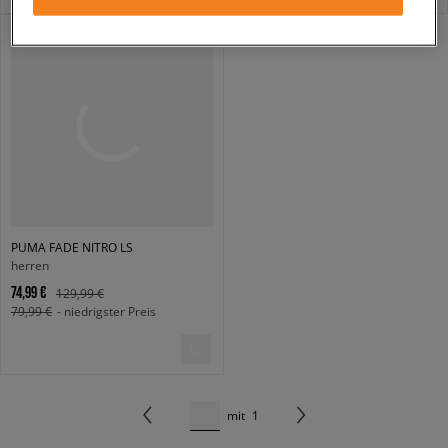
PUMA FADE NITRO LS
herren
74,99 €
129,99 €
79,99 €
- niedrigster Preis
mit
1