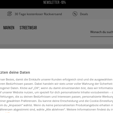
NEWSLETTER -10%
30 Tage kostenloser Rückversand
Deals
MARKEN
STREETWEAR
R
MARKEN
STREETWEAR
PUMA CA PRO
tzten deine Daten
nser Bestes, damit die Einkäufe unserer Kunden erfolgreich sind und die ausgewählte
hren Bedürfnissen passen. Dabei handeln wir stets unter voller Wahrung der Sicherheit
ogener Daten. Klicke auf „OK“, wenn du damit einverstanden bist, dass wir Informati
f unserer Website nutzen, um speziell für dich personalisierte Inhalte vorzubereiten – 
ehlungen, die zu deinen Bedürfnissen und Interessen passen, personalisierte Werbun
den Suchbegriff. Versuche, weniger Filter zu ve
einer gewählten Präferenzen. Du kannst deine Entscheidung und die Cookie-Einstellung
em du „Anpassen“ wählst. Wenn du keine personalisierten Produktangebote erhalten m
äferenzen abgestimmt sind, wähle „Alle ablehnen“. Weitere Informationen findest du i
ZURÜCK ZUM SHOP