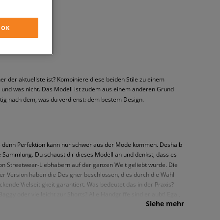
OK
er der aktuellste ist? Kombiniere diese beiden Stile zu einem
ht und was nicht. Das Modell ist zudem aus einem anderen Grund
mutig nach dem, was du verdienst: dem bestem Design.
n - denn Perfektion kann nur schwer aus der Mode kommen. Deshalb
e Sammlung. Du schaust dir dieses Modell an und denkst, dass es
 von Streetwear-Liebhabern auf der ganzen Welt geliebt wurde. Die
ser Version haben die Designer beschlossen, dies durch die Wahl
ende Vielseitigkeit garantiert. Was bedeutet das in der Praxis?
aggy oder vielleicht zur Shorts? Alle Handgriffe sind erlaubt! Egal,
Siehe mehr
 einen Retro-Look, der an die Vergangenheit des Modells anknüpft –