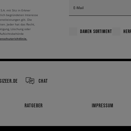
E-Mail
A. mit Sitz in Erkner
tlich begründeten Interesse
nstleistungen gilt. Die
ten. Jeder hat das Recht,
htigung, Löschung oder
DAMEN SORTIMENT
HER
 Aufsichtsbehörde
enschutzrichtlinie.
IZEER.DE
CHAT
RATGEBER
IMPRESSUM