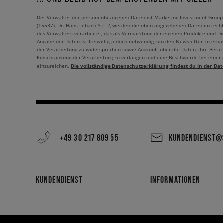
Der Verwalter der personenbezogenen Daten ist Marketing Investment Group S.
(15537), Dr. Hans-Lebach-Str. 2, werden die oben angegebenen Daten im rech
des Verwalters verarbeitet, das als Vermarktung der eigenen Produkte und Die
Angabe der Daten ist freiwillig, jedoch notwendig, um den Newsletter zu erhal
der Verarbeitung zu widersprechen sowie Auskunft über die Daten, ihre Beric
Einschränkung der Verarbeitung zu verlangen und eine Beschwerde bei einer
Die vollständige Datenschutzerklärung findest du in der Dat
einzureichen.
+49 30 217 809 55
KUNDENDIENST@S
KUNDENDIENST
INFORMATIONEN