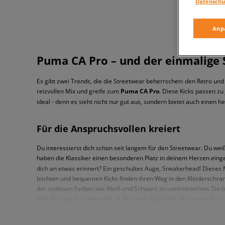
Datenschu
Anp
Puma CA Pro – und der einmalige S
Es gibt zwei Trends, die die Streetwear beherrschen: den Retro und 
reizvollen Mix und greife zum
Puma CA Pro
. Diese Kicks passen z
ideal - denn es sieht nicht nur gut aus, sondern bietet auch einen
Für die Anspruchsvollen kreiert
Du interessierst dich schon seit langem für den Streetwear. Du w
haben die Klassiker einen besonderen Platz in deinem Herzen e
dich an etwas erinnert? Ein geschultes Auge, Sneakerhead! Dieses M
leichten und bequemen Kicks finden ihren Weg in den Kleiderschran
der zeitlosen Farben wie Weiß und Schwarz zu unterstreichen. Sie i
Halt dich gut fest, denn das ist die beste Nachricht: Du kannst diese
wofür du dich entscheidest – ob für die urbane Lässigkeit in einem
aber eines ist stets sicher: eine idealer Look, der voll im Trend liegt.