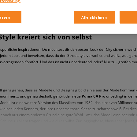
tzerklärung.
assen
Alle ablehnen
tyle kreiert sich von selbst
sportliche Inspirationen. Du möchtest dir den besten Look der City sichern; welch
u jedem Look und beweisen, dass du den Streetstyle verstehst und weißt, was ge
 hervorragenden Komfort. Und das ist nicht unbedeutend, oder? Nur zu - greifen 
eißt ganz genau, dass es Modelle und Designs gibt, die nie aus der Mode komme
ingenommen… und genau deshalb gehört der neue
Puma CA Pro
unbedingt in dein
odell ist eine weitere Version des Klassikers von 1982, das einst von Millionen
k eines jeden Kenners, der ihre unbestreitbare Klasse zu schätzen weiß. Bei die
st auch aus einem anderen Grund eine gute Wahl - weil das Modell eine beeindruck
 Schuhe zu allem tragen und wie du es willst. Zur Jogginghose, klassischer Jeans, B
 modernem Style, sportliche Inspirationen, die das Erbe der Marke betonen, oder
 Perfekt!