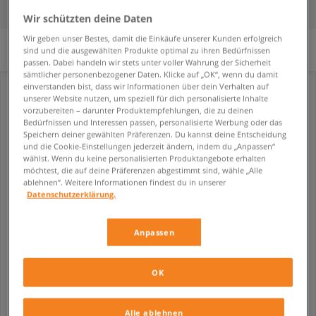
FILTER
SORTIERE
Wir schützten deine Daten
Wir geben unser Bestes, damit die Einkäufe unserer Kunden erfolgreich
Es wurden keine Filter ausgewählt.
sind und die ausgewählten Produkte optimal zu ihren Bedürfnissen
passen. Dabei handeln wir stets unter voller Wahrung der Sicherheit
sämtlicher personenbezogener Daten. Klicke auf „OK“, wenn du damit
einverstanden bist, dass wir Informationen über dein Verhalten auf
unserer Website nutzen, um speziell für dich personalisierte Inhalte
vorzubereiten – darunter Produktempfehlungen, die zu deinen
Bedürfnissen und Interessen passen, personalisierte Werbung oder das
Speichern deiner gewählten Präferenzen. Du kannst deine Entscheidung
und die Cookie-Einstellungen jederzeit ändern, indem du „Anpassen“
wählst. Wenn du keine personalisierten Produktangebote erhalten
möchtest, die auf deine Präferenzen abgestimmt sind, wähle „Alle
ablehnen“. Weitere Informationen findest du in unserer
Datenschutzerklärung.
Anpassen
NIKE TOTAL 90
NIKE TOTAL 90
herren
herren
59,99 €
59,99 €
109,99 €
109,99 €
OK
62,99 €
- niedrigster Preis
62,99 €
- niedrigster Preis
Alle ablehnen