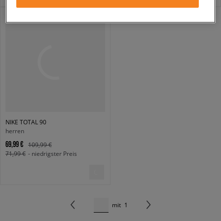
NIKE TOTAL 90
herren
69,99 €
109,99 €
71,99 €
- niedrigster Preis
mit
1