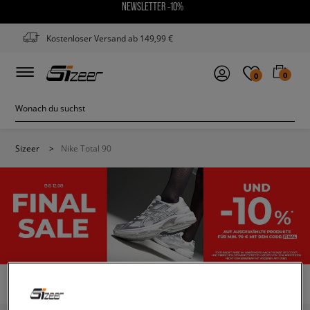
NEWSLETTER -10%
Kostenloser Versand ab 149,99 €
0
0
Sizeer
>
Nike Total 90
NIKE TOTAL 90
(3)