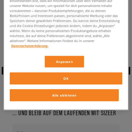
einverstanden bist, dass wir Informationen über dein Verhalten auf
ZURÜCK ZUM SHOP
unserer Website nutzen, um speziell für dich personalisierte Inhalte
vorzubereiten – darunter Produktempfehlungen, die zu deinen
Bedürfnissen und Interessen passen, personalisierte Werbung oder das
Speichern deiner gewählten Präferenzen. Du kannst deine Entscheidung
und die Cookie-Einstellungen jederzeit ändern, indem du „Anpassen“
wählst. Wenn du keine personalisierten Produktangebote erhalten
möchtest, die auf deine Präferenzen abgestimmt sind, wähle „Alle
Aktuell schaust du:
Nike Ava Rover ✔️
ablehnen“. Weitere Informationen findest du in unserer
Verfügbare Anzahl:
0
Datenschutzerklärung.
Anpassen
ABONNIERE UNSEREN
OK
NEWSLETTER
Alle ablehnen
... UND BLEIB AUF DEM LAUFENDEN MIT SIZEER