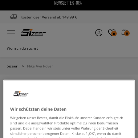
NEWSLETTER -10%
Kostenloser Versand ab 149,99 €
0
0
Sizeer
>
Nike Ava Rover
NIKE AVA ROVER
Wir schützten deine Daten
Wir geben unser Bestes, damit die Einkäufe unserer Kunden erfolgreich
Ändere den Suchbegriff. Versuche, weniger Filter zu
sind und die ausgewählten Produkte optimal zu ihren Bedürfnissen
verwenden.
passen. Dabei handeln wir stets unter voller Wahrung der Sicherheit
sämtlicher personenbezogener Daten. Klicke auf „OK“, wenn du damit