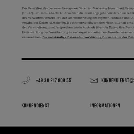
verbringen wie einen Abend mit Freunden.
Der Verwalter der personenbezogenen Daten ist Marketing Investment Group S.
(15537), Dr. Hans-Lebach-Str. 2, werden die oben angegebenen Daten im rech
Wenn du ein bisschen Frische und Tiefe in deine Garderobe bringen 
des Verwalters verarbeitet, das als Vermarktung der eigenen Produkte und Die
Angabe der Daten ist freiwillig, jedoch notwendig, um den Newsletter zu erhal
der Verarbeitung zu widersprechen sowie Auskunft über die Daten, ihre Beric
Einschränkung der Verarbeitung zu verlangen und eine Beschwerde bei einer
Die vollständige Datenschutzerklärung findest du in der Dat
einzureichen.
+49 30 217 809 55
KUNDENDIENST@S
KUNDENDIENST
INFORMATIONEN