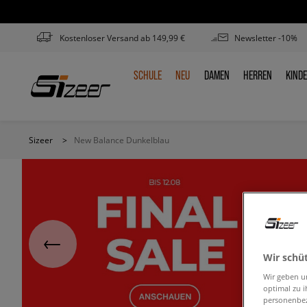
Kostenloser Versand ab 149,99 €
Newsletter -10%
SCHULE
NEU
DAMEN
HERREN
KIND
SCHULE
NEU
DAMEN
HERREN
KIN
Sizeer
>
New Balance Dunkelblau
Wir schü
Wir geben u
optimal zu i
personenbez