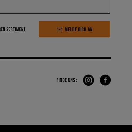
en Modelle bei Sizeer und auf sizeer.de an.
MELDE DICH AN
REN SORTIMENT
FINDE UNS: