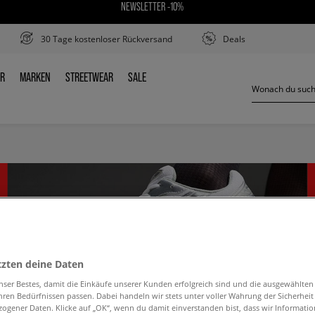
NEWSLETTER -10%
30 Tage kostenloser Rückversand
Deals
ER
MARKEN
STREETWEAR
SALE
DER
MARKEN
STREETWEAR
SALE
tzten deine Daten
nser Bestes, damit die Einkäufe unserer Kunden erfolgreich sind und die ausgewählte
hren Bedürfnissen passen. Dabei handeln wir stets unter voller Wahrung der Sicherheit
ogener Daten. Klicke auf „OK“, wenn du damit einverstanden bist, dass wir Informati