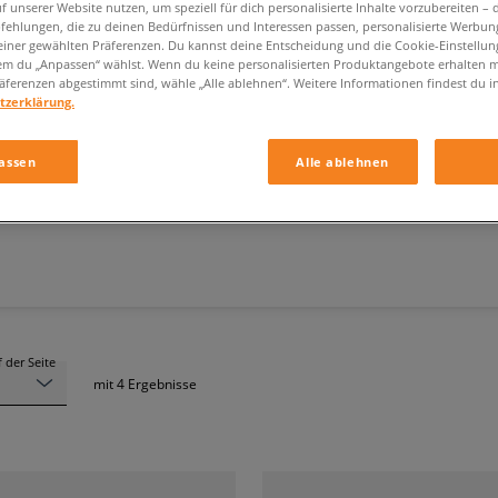
f unserer Website nutzen, um speziell für dich personalisierte Inhalte vorzubereiten – 
ehlungen, die zu deinen Bedürfnissen und Interessen passen, personalisierte Werbun
einer gewählten Präferenzen. Du kannst deine Entscheidung und die Cookie-Einstellung
em du „Anpassen“ wählst. Wenn du keine personalisierten Produktangebote erhalten m
äferenzen abgestimmt sind, wähle „Alle ablehnen“. Weitere Informationen findest du i
tzerklärung.
NEW BALANCE DUNKELBLAU
assen
Alle ablehnen
Grösse
Farbe
 der Seite
mit
4
Ergebnisse