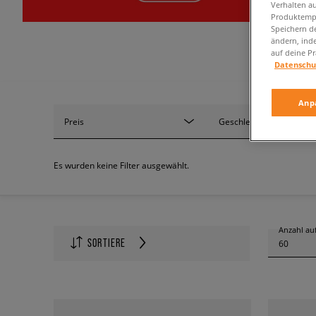
Verhalten au
Produktempf
Speichern d
ändern, ind
auf deine Pr
Datenschu
Anp
Preis
Geschlecht
Es wurden keine Filter ausgewählt.
Anzahl auf
SORTIERE
60