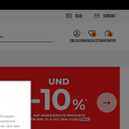
BLOG
KONTAKT
0
0
EINLOGGEN
WUNSCHLISTE
WARENKORB
n Produkte
 sämtlicher
onen über dein