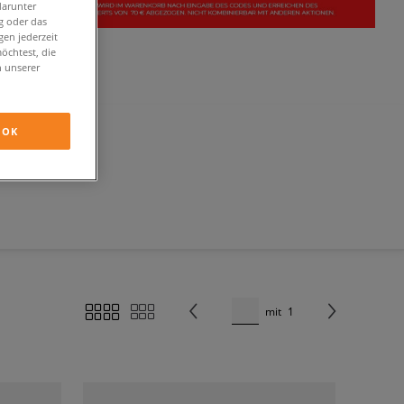
darunter
g oder das
en jederzeit
öchtest, die
n unserer
OK
mit
1