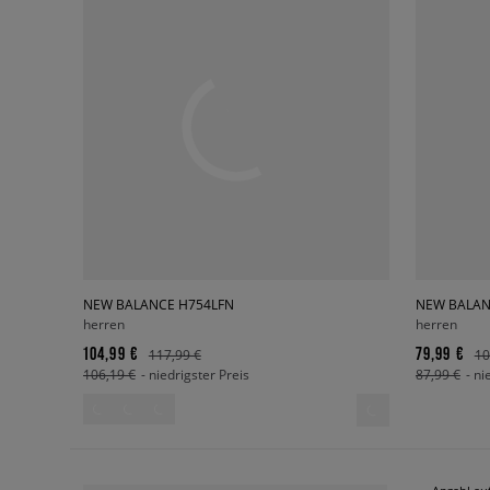
NEW BALANCE H754LFN
NEW BALAN
herren
herren
104,99 €
79,99 €
117,99 €
10
106,19 €
- niedrigster Preis
87,99 €
- ni