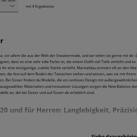
 der Seite
mit
4
Ergebnisse
r
t, vor allem die aus der Welt der Sneakermode, und wir teilen sie gerne mit dir.
ugnen, dass es eine sehr edle Farbe ist, die einem Outfit viel Tiefe verleiht und es 
s ihr eine einzigartige, subtile Stärke verleiht. Marineblau erinnert oft an de
chen, die fest auf dem Boden der Tatsachen stehen und wissen, was sie mit ihrem 
len. Bei Sizeer findest du Modelle, die ein zeitloses Design mit außergewöhnlich
ltig ausgewählter Materialien und innovativer Lösungen sorgen die New Balance
elle an, die bei Sizeer und auf Sizeer.de erhältlich sind.
 und für Herren: Langlebigkeit, Präzisi
ist, dass Qualität und Komfort mit einer großartigen Ästhetik Hand in Hand ge
 zu entwickeln, die den Füßen mehr Stabilität und Halt geben - inspiriert von der
Siehe dazugehörige