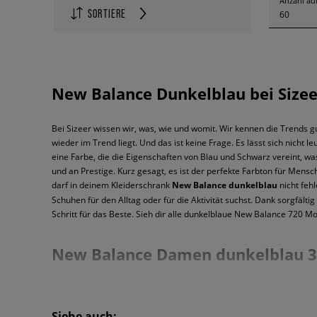
Anzahl auf
SORTIERE
60
New Balance Dunkelblau bei Sizee
Bei Sizeer wissen wir, was, wie und womit. Wir kennen die Trends gu
wieder im Trend liegt. Und das ist keine Frage. Es lässt sich nicht le
eine Farbe, die die Eigenschaften von Blau und Schwarz vereint, wa
und an Prestige. Kurz gesagt, es ist der perfekte Farbton für Mens
darf in deinem Kleiderschrank
New Balance dunkelblau
nicht feh
Schuhen für den Alltag oder für die Aktivität suchst. Dank sorgfä
Schritt für das Beste. Sieh dir alle dunkelblaue New Balance 720 Mod
New Balance Damen dunkelblau 320
New Balance ist eine Marke, die seit über einem Jahrhundert bewe
das Jahr 1906 zurück, als William J. Riley sich daran machte, Schuhe
Siehe auch: