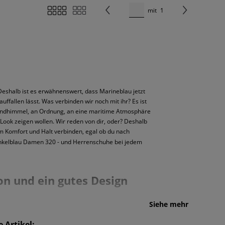
mit
1
 Deshalb ist es erwähnenswert, dass Marineblau jetzt
auffallen lässt. Was verbinden wir noch mit ihr? Es ist
n Abendhimmel, an Ordnung, an eine maritime Atmosphäre
Look zeigen wollen. Wir reden von dir, oder? Deshalb
em Komfort und Halt verbinden, egal ob du nach
 dunkelblau Damen 320 - und Herrenschuhe bei jedem
on und ein gutes Design
Siehe mehr
hen können. Die Ursprünge des Unternehmens gehen auf
 Struktur des Hühnerfußes, der auf natürliche Weise
 Artikel: