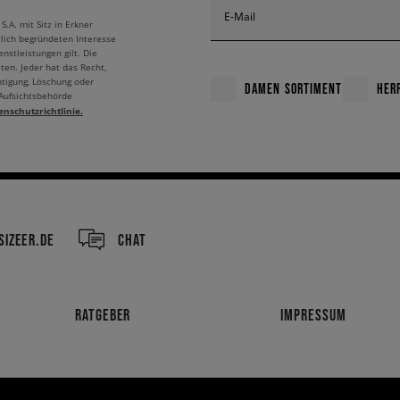
E-Mail
A. mit Sitz in Erkner
tlich begründeten Interesse
willst, setze auf die
New Balance Damen dunkelblau
. Schau dir die verfügbar
nstleistungen gilt. Die
ten. Jeder hat das Recht,
htigung, Löschung oder
DAMEN SORTIMENT
HER
 Aufsichtsbehörde
enschutzrichtlinie.
IZEER.DE
CHAT
RATGEBER
IMPRESSUM