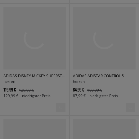
ADIDAS DISNEY MICKEY SUPERSTAR ST
ADIDAS ADISTAR CONTROL 5
herren
herren
119,99 €
84,99 €
129,99 €
109,99 €
129,99 €
- niedrigster Preis
87,99 €
- niedrigster Preis