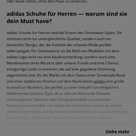
oder kaufe online, ohne dein Haus zu verlassen.
adidas Schuhe für Herren — warum sind sie
dein Must have?
adidas Schuhe für Herren sind die Essenz des Streetwear-Styles. Sie
vereinen nicht nur unvergleichliche Qualität, sondern auch ein
ikonisches Design, das die Ästhetik der urbanen Mode perfekt
widerspiegelt. Für Streetwearer ist die Wahl von Modellen mit dem
adidas Logo nicht nur eine Kaufentscheidung, sondern auch eine
Manifestation ihres Wissens über urbane Trends und eine Chance,
einzigartige Looks zu kreieren, die auf eine gegebene Stimmung
abgestimmt sind. Als die Marke mit dem Status einer Streetstyle-Ikone
und einer etablierten Position auf dem Markt bietet
adidas
eine große
Auswahl an Modellen, die perfekt zu einer Vielzahl von alltäglichen
Stilelementen passen. Egal, ob es sich um klassische Sneaker,
technologische Optionen oder Designermodelle aus kreativen
Kooperationen handelt, mit adidas Herrenschuhen kannst du immer
deine Einzigartigkeit und deinen individuellen Stil zum Ausdruck bringen.
Außerdem garantieren die robusten Materialien und modernen
Lösungen, die bei der Herstellung verwendet werden, nicht nur Komfort,
sondern auch Langlebigkeit und Widerstandsfähigkeit gegen die
Siehe mehr
Bedingungen des urbanen Lebens.