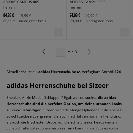
ADIDAS CAMPUS 00S
ADIDAS CAMPUS 00S
herren
herren
84,99 €
74,99 €
119,99 €
119,99 €
89,99 €
- niedrigster Preis
79,99 €
- niedrigster Preis
mit
3
Aktuell schaust du:
adidas Herrenschuhe ✔️
. Verfügbare Anzahl:
124
adidas Herrenschuhe bei Sizeer
Sneaker, Ankle Model, Schlappen? Egal, was du suchst,
die adidas
Herrenschuhe sind die perfekte Option, um deine urbanen Looks
zu vervollständigen
. Sizeer hält jede Menge Optionen für dich bereit -
sowohl zeitlose Evergreens, die auch nach Jahren noch im Trend sind,
als auch die frischesten Drops, auf die echte Sneakerheads warten.
Schau dir alle Kollektionen bei Sizeer an - komm in den Stores vorbei