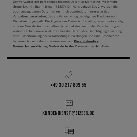
Der Verwalter der personenbezogenen Daten ist Marketing Investment
Aufmerksamkeit verdient. Diese trendigen adidas Schuhe für Herren
Group S.A. mit Sitz in Erkner (15537), Dr. Hans-Lebach-Str. 2, werden die
peppen jedes Outfit auf, indem sie perfekt zu den anderen Stücken in
oben angegebenen Daten im rechtlich begründeten Interesse des
deinem Kleiderschrank passen. Das sind natürlich nur ein paar der
Verwalters verarbeitet, das als Vermarktung der eigenen Produkte und
Vorschläge, die du bei uns findest. Wenn du mehr wissen willst, schau in
Dienstleistungen gilt. Die Angabe der Daten ist freiwillig, jedoch notwendig,
um den Newsletter zu erhalten. Jeder hat das Recht, der Verarbeitung zu
unseren Filialen vorbei oder stöbere im Online Shop durch das adidas
widersprechen sowie Auskunft über die Daten, ihre Berichtigung, Löschung
Schuhsortiment für Herren.
oder Einschränkung der Verarbeitung zu verlangen und eine Beschwerde
Die vollständige
bei einer Aufsichtsbehörde einzureichen.
Shapes für den Winter in der City
Datenschutzerklärung findest du in der Datenschutzrichtlinie.
Die adidas Schuhe für Herren in der Winterversion sind nicht nur ein
unverzichtbarer Schutz gegen raue Wetterbedingungen, sondern auch
eine stilvolle Ergänzung deiner Wintergarderobe. Die adidas
Wintersneaker und -stiefel kombinieren innovative Technologie mit
einzigartigem Design und bieten nicht nur Komfort, sondern auch einen
+49 30 217 809 55
tollen Look bei wechselhaftem Wetter. Mit ihrem strapazierfähigen
Obermaterial, der warmen Isolierung und den rutschfesten Sohlen sind
sie die perfekte Wahl für alle, die auch in den kälteren Monaten nicht auf
ihren dynamischen Lebensstil verzichten wollen. Außerdem verleihen
KUNDENDIENST@SIZEER.DE
raffinierte Details und moderne Formen den Styles einen
unverwechselbaren, urbanen Look, mit dem die Träger/innen ihren Stil
auch in der Winterwelt zum Ausdruck bringen können. Unter den vielen
Optionen ist nur die kultige Terrex-Reihe zu nennen. Die adidas Terrex