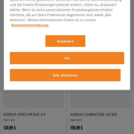
und die Cookie-Einstellungen jederzeit ändern, indem du „Anpassen“
ADIDAS HANDBALL SPEZIAL
ADIDAS LIGHTBLAZE ATR 2.0
wählst. Wenn du keine personalisierten Produktangebote erhalten
herren
herren
möchtest, die auf deine Präferenzen abgestimmt sind, wähle „Alle
109,99 €
89,99 €
ablehnen“. Weitere Informationen findest du in unserer
109,99 €
Datenschutzerklärung.
109,99 €
- niedrigster Preis
Anpassen
OK
Alle ablehnen
ADIDAS ADISTAR XLG 2.0
ADIDAS CLIMACOOL LACED
herren
herren
139,99 €
159,99 €