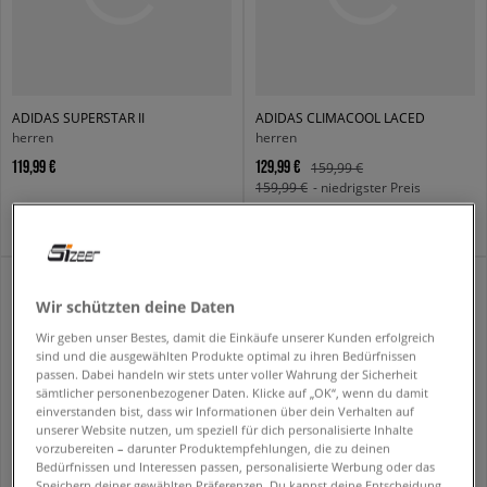
ADIDAS SUPERSTAR II
ADIDAS CLIMACOOL LACED
herren
herren
119,99 €
129,99 €
159,99 €
159,99 €
- niedrigster Preis
Wir schützten deine Daten
Wir geben unser Bestes, damit die Einkäufe unserer Kunden erfolgreich
sind und die ausgewählten Produkte optimal zu ihren Bedürfnissen
passen. Dabei handeln wir stets unter voller Wahrung der Sicherheit
sämtlicher personenbezogener Daten. Klicke auf „OK“, wenn du damit
einverstanden bist, dass wir Informationen über dein Verhalten auf
unserer Website nutzen, um speziell für dich personalisierte Inhalte
vorzubereiten – darunter Produktempfehlungen, die zu deinen
Bedürfnissen und Interessen passen, personalisierte Werbung oder das
Speichern deiner gewählten Präferenzen. Du kannst deine Entscheidung