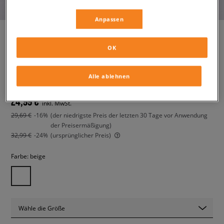
Anpassen
OK
HAVAIANAS SLIM FLATFORM
damen, flip-flops und badeschuhe
Alle ablehnen
24,99 €
inkl. MwSt.
29,69 €
-16%
(der niedrigste Preis der letzten 30 Tage vor Anwendung
der Preisermäßigung)
32,99 €
-24%
(ursprünglicher Preis)
Farbe:
beige
Wähle die Größe