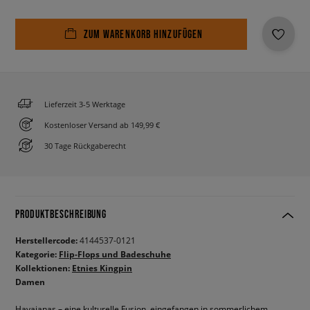
ZUM WARENKORB HINZUFÜGEN
Lieferzeit 3-5 Werktage
Kostenloser Versand ab 149,99 €
30 Tage Rückgaberecht
PRODUKTBESCHREIBUNG
Herstellercode:
4144537-0121
Kategorie:
Flip-Flops und Badeschuhe
Kollektionen:
Etnies Kingpin
Damen
Havaianas – eine kulturelle Fusion, eingefangen in sommerlichem