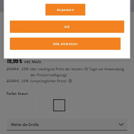
Anpassen
OK
CHAMPION SOFT SLIPPER II
herren, flip-flops und badeschuhe
Alle ablehnen
19,99 €
inkl. MwSt.
27,99 €
-29%
(der niedrigste Preis der letzten 30 Tage vor Anwendung
der Preisermäßigung)
27,99 €
-29%
(ursprünglicher Preis)
Farbe:
braun
Wähle die Größe