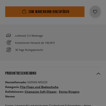
ZUM WARENKORB HINZUFÜGEN
Lieferzeit 3-5 Werktage
Kostenloser Versand ab 149,99 €
30 Tage Rückgaberecht
PRODUKTBESCHREIBUNG
Herstellercode:
S60040-MS029
Kategorie:
Flip-Flops und Badeschuhe
Kollektionen:
Champion Soft Slipper
Etnies Kingpin
Herren
Sonne, Liegestuhl und ein bunter Cocktail mit Schirmchen – deine