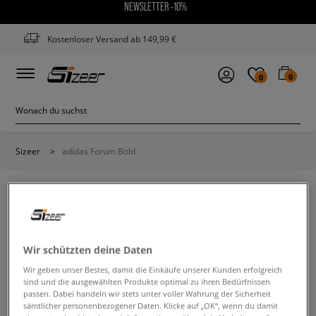
NEWSLETTER -10%
Kostenloser Versand ab 149,99 €
0
0
Sizeer
>
adidas Forum Bold
ADIDAS FORUM BOLD
Wir schützten deine Daten
Wir geben unser Bestes, damit die Einkäufe unserer Kunden erfolgreich
Ändere den Suchbegriff. Versuche, weniger Filter zu
sind und die ausgewählten Produkte optimal zu ihren Bedürfnissen
verwenden.
passen. Dabei handeln wir stets unter voller Wahrung der Sicherheit
sämtlicher personenbezogener Daten. Klicke auf „OK“, wenn du damit