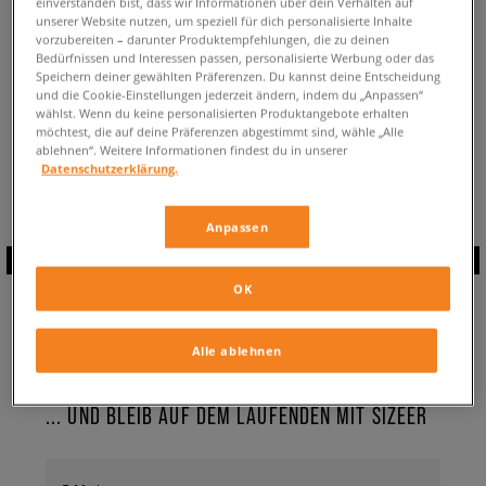
einverstanden bist, dass wir Informationen über dein Verhalten auf
ZURÜCK ZUM SHOP
unserer Website nutzen, um speziell für dich personalisierte Inhalte
vorzubereiten – darunter Produktempfehlungen, die zu deinen
Bedürfnissen und Interessen passen, personalisierte Werbung oder das
Speichern deiner gewählten Präferenzen. Du kannst deine Entscheidung
und die Cookie-Einstellungen jederzeit ändern, indem du „Anpassen“
wählst. Wenn du keine personalisierten Produktangebote erhalten
möchtest, die auf deine Präferenzen abgestimmt sind, wähle „Alle
Aktuell schaust du:
adidas Forum Bold
Sneaker ✔️ für Damen
ablehnen“. Weitere Informationen findest du in unserer
Verfügbare Anzahl:
0
Datenschutzerklärung.
Anpassen
ABONNIERE UNSEREN
OK
NEWSLETTER
Alle ablehnen
... UND BLEIB AUF DEM LAUFENDEN MIT SIZEER