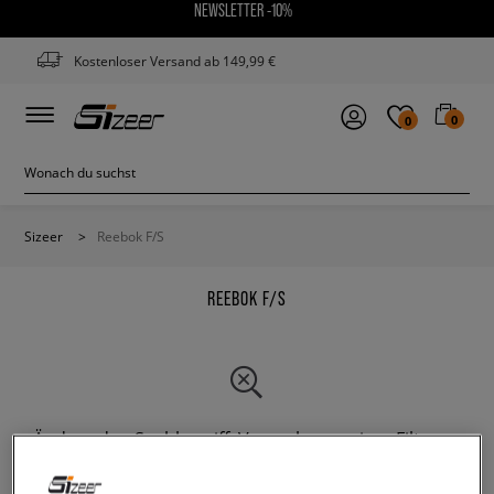
NEWSLETTER -10%
Kostenloser Versand ab 149,99 €
0
0
Sizeer
>
Reebok F/S
REEBOK F/S
Ändere den Suchbegriff. Versuche, weniger Filter zu
verwenden.