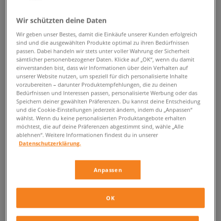
ZURÜCK ZUM SHOP
Wir schützten deine Daten
Wir geben unser Bestes, damit die Einkäufe unserer Kunden erfolgreich
sind und die ausgewählten Produkte optimal zu ihren Bedürfnissen
passen. Dabei handeln wir stets unter voller Wahrung der Sicherheit
sämtlicher personenbezogener Daten. Klicke auf „OK“, wenn du damit
Reebok F S
einverstanden bist, dass wir Informationen über dein Verhalten auf
unserer Website nutzen, um speziell für dich personalisierte Inhalte
vorzubereiten – darunter Produktempfehlungen, die zu deinen
Sportlicher Stil mit Frauenpower? Klar, mit den legendären Sportschuh
Bedürfnissen und Interessen passen, personalisierte Werbung oder das
Reebok F S
! Er erfreut sich beim schönen Geschlecht seit Jahren großer
Speichern deiner gewählten Präferenzen. Du kannst deine Entscheidung
Beliebtheit. Deswegen hat die Marke ihn konstant verfeinert und mit
und die Cookie-Einstellungen jederzeit ändern, indem du „Anpassen“
wählst. Wenn du keine personalisierten Produktangebote erhalten
originellen Details versehen. Suchst du nach bequemen Schuhen mit
möchtest, die auf deine Präferenzen abgestimmt sind, wähle „Alle
weiblichem Powertouch für den Alltag? Greife zu den Reebok F S in
ablehnen“. Weitere Informationen findest du in unserer
deiner Lieblingsfarbe. Diese Sneaker werden dich mit Sicherheit nicht
Datenschutzerklärung.
enttäuschen!.
Reebok F S – ein Klassiker urbanen Styles in
Anpassen
weiblicher Ausführung
OK
Der kultige
Reebok
Freestyle Hi debütierte in den 80ern und ist auf
Anhieb zu einem Vorzeigeprodukt der Marke geworden. Sein
einzigartiges Aussehen hat ihn zum Objekt der Begierde vieler