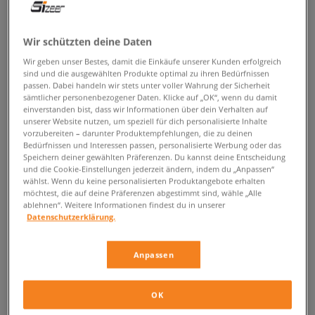
ZURÜCK ZUM SHOP
Wir schützten deine Daten
Wir geben unser Bestes, damit die Einkäufe unserer Kunden erfolgreich
sind und die ausgewählten Produkte optimal zu ihren Bedürfnissen
passen. Dabei handeln wir stets unter voller Wahrung der Sicherheit
Das legendäre Projekt aus den
sämtlicher personenbezogener Daten. Klicke auf „OK“, wenn du damit
einverstanden bist, dass wir Informationen über dein Verhalten auf
80ern, dessen Schicksal ungewiss
unserer Website nutzen, um speziell für dich personalisierte Inhalte
vorzubereiten – darunter Produktempfehlungen, die zu deinen
war, gewinnt nun wieder die Herzen
Bedürfnissen und Interessen passen, personalisierte Werbung oder das
Speichern deiner gewählten Präferenzen. Du kannst deine Entscheidung
Obwohl dieses Modell in diesem Jahr sein 39-jähriges Bestehen feiert
und die Cookie-Einstellungen jederzeit ändern, indem du „Anpassen“
wählst. Wenn du keine personalisierten Produktangebote erhalten
und es heute viele gleichermaßen interessante Sneaker Designs auf
möchtest, die auf deine Präferenzen abgestimmt sind, wähle „Alle
dem Markt gibt, kann nicht geleugnet werden, dass der legendäre
Nike
ablehnen“. Weitere Informationen findest du in unserer
Air Force 1 Sage Low
sich stetig an einer großen Beliebtheit der
Datenschutzerklärung.
Sneakerheads erfreuen, die stets die heißesten Angebote im Blick
haben. Dieser Zustand wird zweifellos durch die beeindruckende Anzahl
an Farbversionen und Versionen beeinflusst, die mit interessanten
Anpassen
Grafiken versehen sind, aber auch durch die Geschichte der Air Force,
die sich von den Basketballschuhen zu einem unverzichtbaren Element
OK
des Streetstyles entwickelten. Alles begann im Jahr 1982, als Bruce
Kilgore (Nike Designer, der unter anderem für die Silhouette des Air