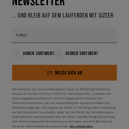
NEWSLETTER
und das proprietäre Nike Air Dämpfungssystem garantiert Komfort auf
dem höchstem Niveau. Es ist schade, das Design in diesem Projekt nicht
zu erwähnen - die monochromen Farben, in denen das gesamte
... UND BLEIB AUF DEM LAUFENDEN MIT SIZEER
Obermaterial gehalten wurde, bilden einen großen Kontrast zur weißen
Gummisohle, sodass du sicher sein kannst, dass alle urban Styles mit
ihnen wirklich modern aussehen werden. Wenn in deiner Sneaker
E-Mail
Kollektion ein klassisches und nahezu obligatorisches Element, wie diese
legendären Sneaker fehlt, die nach dem Flugzeug des amerikanischen
Präsidenten benannt sind, ist es höchste Zeit, dies zu ändern. Die
DAMEN SORTIMENT
HERREN SORTIMENT
Damen Nike Air Force 1 Sage Low warten bei Sizeer.
MELDE DICH AN
Der Verwalter der personenbezogenen Daten ist Marketing Investment
Group S.A. mit Sitz in Erkner (15537), Dr. Hans-Lebach-Str. 2, werden die
oben angegebenen Daten im rechtlich begründeten Interesse des
Verwalters verarbeitet, das als Vermarktung der eigenen Produkte und
Dienstleistungen gilt. Die Angabe der Daten ist freiwillig, jedoch notwendig,
um den Newsletter zu erhalten. Jeder hat das Recht, der Verarbeitung zu
widersprechen sowie Auskunft über die Daten, ihre Berichtigung, Löschung
oder Einschränkung der Verarbeitung zu verlangen und eine Beschwerde
Die vollständige
bei einer Aufsichtsbehörde einzureichen.