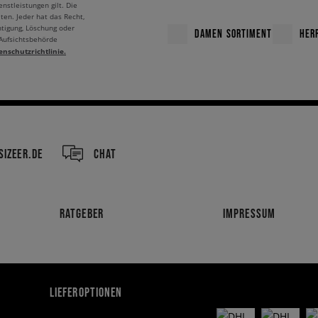
nstleistungen gilt. Die
ten. Jeder hat das Recht,
htigung, Löschung oder
DAMEN SORTIMENT
HER
 Aufsichtsbehörde
enschutzrichtlinie.
IZEER.DE
CHAT
RATGEBER
IMPRESSUM
LIEFEROPTIONEN