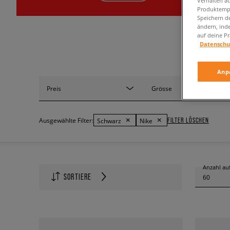
Verhalten au
Produktempf
Speichern d
ändern, ind
auf deine Pr
Datenschu
Anp
Preis
Grösse
FILTER LÖSCHEN
Ausgewählte Filter:
Schwarz
Nike
Anzahl auf
SORTIERE
60