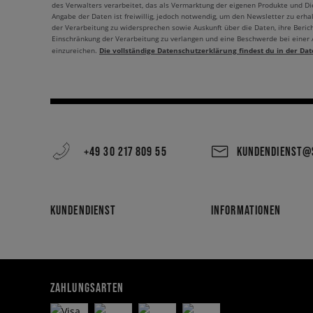
des Verwalters verarbeitet, das als Vermarktung der eigenen Produkte und Die
Angabe der Daten ist freiwillig, jedoch notwendig, um den Newsletter zu erhal
der Verarbeitung zu widersprechen sowie Auskunft über die Daten, ihre Beric
Einschränkung der Verarbeitung zu verlangen und eine Beschwerde bei einer
Die vollständige Datenschutzerklärung findest du in der Dat
einzureichen.
+49 30 217 809 55
KUNDENDIENST@S
KUNDENDIENST
INFORMATIONEN
ZAHLUNGSARTEN