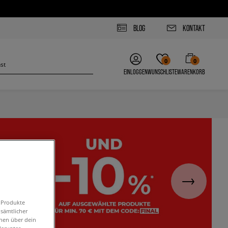
BLOG
KONTAKT
0
0
EINLOGGEN
WUNSCHLISTE
WARENKORB
n Produkte
 sämtlicher
onen über dein