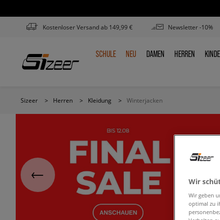
Kostenloser Versand ab 149,99 €
Newsletter -10%
SCHULE
NEU
DAMEN
HERREN
KIND
SCHULE
NEU
DAMEN
HERREN
KIN
Sizeer
>
Herren
>
Kleidung
>
Winterjacken
Wir schü
Wir geben u
optimal zu i
personenbez