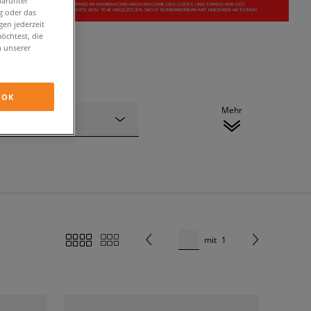
darunter
g oder das
en jederzeit
öchtest, die
n unserer
OK
Mehr
Material
mit
1