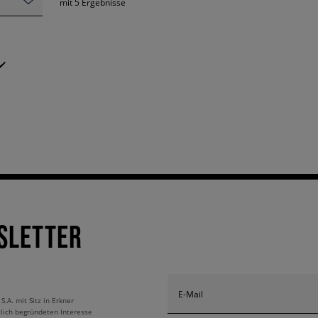
mit
5
Ergebnisse
✔️
SLETTER
E-Mail
A. mit Sitz in Erkner
tlich begründeten Interesse