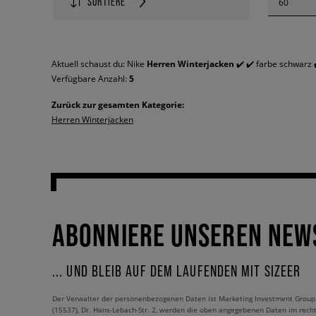
SORTIERE
60
Aktuell schaust du: Nike
Herren Winterjacken
✔️ ✔️ farbe schwarz 
Verfügbare Anzahl:
5
Zurück zur gesamten Kategorie:
Herren Winterjacken
ABONNIERE UNSEREN NEW
... UND BLEIB AUF DEM LAUFENDEN MIT SIZEER
Der Verwalter der personenbezogenen Daten ist Marketing Investment Group S.
(15537), Dr. Hans-Lebach-Str. 2, werden die oben angegebenen Daten im rech