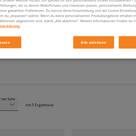
f unserer Website nutzen, um speziell für dich personalisierte Inhalte vorzubereiten – 
ehlungen, die zu deinen Bedürfnissen und Interessen passen, personalisierte Werbun
einer gewählten Präferenzen. Du kannst deine Entscheidung und die Cookie-Einstellung
em du „Anpassen“ wählst. Wenn du keine personalisierten Produktangebote erhalten m
äferenzen abgestimmt sind, wähle „Alle ablehnen“. Weitere Informationen findest du i
tzerklärung.
NIKE WINTERJACKE HERREN FARBE SCHWARZ
assen
Alle ablehnen
Marke
Schnitt
(1)
 der Seite
mit
5
Ergebnisse