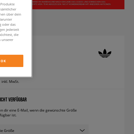
n Produkte
 sämtlicher
onen über dein
darunter
g oder das
en jederzeit
öchtest, die
n unserer
 SUPERSTAR
neaker
OK
inkl. MwSt.
ICHT VERFÜGBAR
en dir eine E-Mail, wenn die gewünschte Größe
fügbar ist.
ie Größe