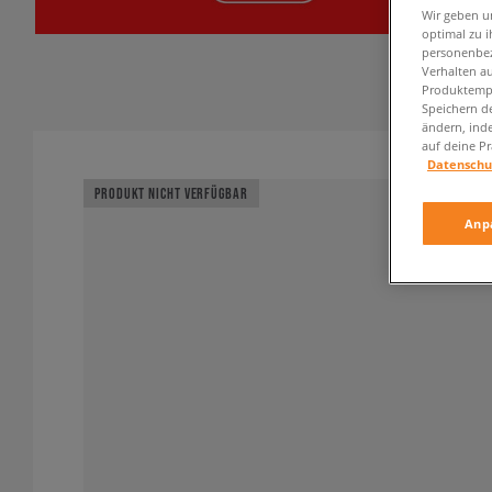
Wir geben u
optimal zu i
personenbez
Verhalten au
Produktempf
Speichern d
ändern, ind
auf deine Pr
Datenschu
PRODUKT NICHT VERFÜGBAR
Anp