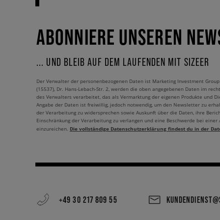
ABONNIERE UNSEREN NEW
... UND BLEIB AUF DEM LAUFENDEN MIT SIZEER
Der Verwalter der personenbezogenen Daten ist Marketing Investment Group S.
(15537), Dr. Hans-Lebach-Str. 2, werden die oben angegebenen Daten im rech
des Verwalters verarbeitet, das als Vermarktung der eigenen Produkte und Die
Angabe der Daten ist freiwillig, jedoch notwendig, um den Newsletter zu erhal
der Verarbeitung zu widersprechen sowie Auskunft über die Daten, ihre Beric
Einschränkung der Verarbeitung zu verlangen und eine Beschwerde bei einer
Die vollständige Datenschutzerklärung findest du in der Dat
einzureichen.
+49 30 217 809 55
KUNDENDIENST@S