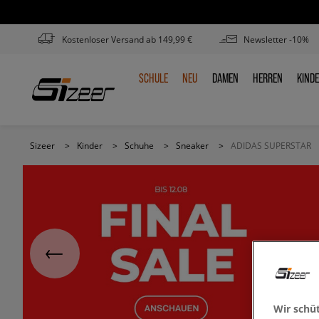
Kostenloser Versand ab 149,99 €
Newsletter -10%
SCHULE
NEU
DAMEN
HERREN
KIND
SCHULE
NEU
DAMEN
HERREN
KIN
Sizeer
>
Kinder
>
Schuhe
>
Sneaker
>
ADIDAS SUPERSTAR
Wir schü