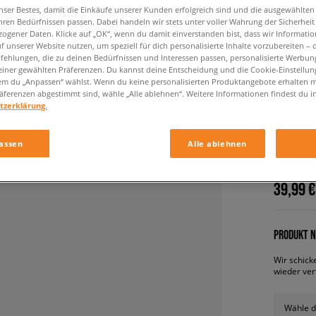
nser Bestes, damit die Einkäufe unserer Kunden erfolgreich sind und die ausgewählte
hren Bedürfnissen passen. Dabei handeln wir stets unter voller Wahrung der Sicherheit
ogener Daten. Klicke auf „OK“, wenn du damit einverstanden bist, dass wir Informati
f unserer Website nutzen, um speziell für dich personalisierte Inhalte vorzubereiten – 
ehlungen, die zu deinen Bedürfnissen und Interessen passen, personalisierte Werbun
einer gewählten Präferenzen. Du kannst deine Entscheidung und die Cookie-Einstellung
em du „Anpassen“ wählst. Wenn du keine personalisierten Produktangebote erhalten m
äferenzen abgestimmt sind, wähle „Alle ablehnen“. Weitere Informationen findest du i
tzerklärung.
ADIDAS
kinder, s
assen
Alle ablehnen
39,99 €
PRODUKT N
Wir schick
wieder ver
Wähle d