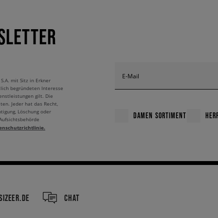
SLETTER
E-Mail
A. mit Sitz in Erkner
tlich begründeten Interesse
nstleistungen gilt. Die
ten. Jeder hat das Recht,
htigung, Löschung oder
DAMEN SORTIMENT
HER
 Aufsichtsbehörde
enschutzrichtlinie.
IZEER.DE
CHAT