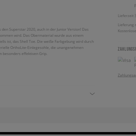
Lieferzeit
Lieferung 
s den Superstar 2020, auch in der Junior Version! Das
Kostenlose
e kommen wird. Das Obermaterial wurde aus einem
lls ist, das Shell Toe. Die weiße Farbgebung wird durch
terielle OrthoLite-Einlegesohle, die unangenehmen
ZAHLUNGS
 besonders effektiven Grip.
Zahlungsa