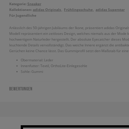
Kategorie:
Sneaker
Kollektionen:
adidas Originals
Frühlingsschuhe
adidas Superstar
Für Jugendliche
Anlässlich des 50-jährigen Jubiläums der Ikone, präsentiert adidas Original
Modell repräsentiert ein zeitloses Design, welches niemals aus der Mod
hochwertigem Naturleder hergestellt. Der absolute Eyecatcher dieses Mode
leuchtende Details vervollständigt. Das weiche Innere ergänzt die antibak
Gerüchen keine Chance lässt. Das Gummiprofil setzt den Maßstab für einen
Obermaterial: Leder
Innenfutter: Textil, OrthoLite-Einlegesohle
Sohle: Gummi
BEWERTUNGEN