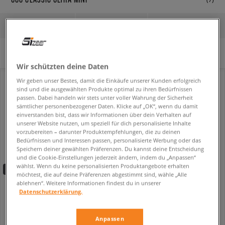
FILTER
SORTIERE
Es wurden keine Filter ausgewählt.
Wir schützten deine Daten
Wir geben unser Bestes, damit die Einkäufe unserer Kunden erfolgreich
sind und die ausgewählten Produkte optimal zu ihren Bedürfnissen
passen. Dabei handeln wir stets unter voller Wahrung der Sicherheit
sämtlicher personenbezogener Daten. Klicke auf „OK“, wenn du damit
einverstanden bist, dass wir Informationen über dein Verhalten auf
unserer Website nutzen, um speziell für dich personalisierte Inhalte
vorzubereiten – darunter Produktempfehlungen, die zu deinen
Bedürfnissen und Interessen passen, personalisierte Werbung oder das
Speichern deiner gewählten Präferenzen. Du kannst deine Entscheidung
und die Cookie-Einstellungen jederzeit ändern, indem du „Anpassen“
wählst. Wenn du keine personalisierten Produktangebote erhalten
-10% ab 70€ mit dem Code:
FINAL
möchtest, die auf deine Präferenzen abgestimmt sind, wähle „Alle
ablehnen“. Weitere Informationen findest du in unserer
UGG CLASSIC ULTRA MINI PLATFORM
UGG CLASSIC ULTRA MINI PLATFORM
Datenschutzerklärung.
kinder
damen
134,99 €
159,99 €
189,99 €
161,99 €
- niedrigster Preis
Anpassen