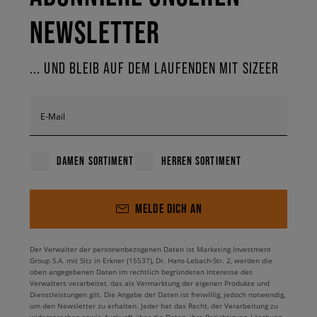
NEWSLETTER
... UND BLEIB AUF DEM LAUFENDEN MIT SIZEER
E-Mail
DAMEN SORTIMENT
HERREN SORTIMENT
MELDE DICH AN
Der Verwalter der personenbezogenen Daten ist Marketing Investment
Group S.A. mit Sitz in Erkner (15537), Dr. Hans-Lebach-Str. 2, werden die
oben angegebenen Daten im rechtlich begründeten Interesse des
Verwalters verarbeitet, das als Vermarktung der eigenen Produkte und
Dienstleistungen gilt. Die Angabe der Daten ist freiwillig, jedoch notwendig,
um den Newsletter zu erhalten. Jeder hat das Recht, der Verarbeitung zu